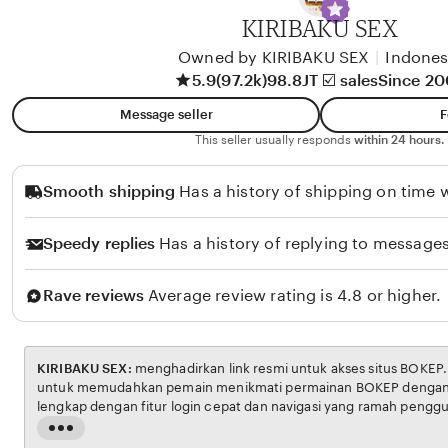
A
KIRIBAKU SEX
l
i
Owned by KIRIBAKU SEX
|
Indones
5.9
(97.2k)
98.8JT ☑️ sales
Since 2
k
o
Message seller
F
l
This seller usually responds
within 24 hours.
o
Smooth shipping
Has a history of shipping on time w
Speedy replies
Has a history of replying to messages
Rave reviews
Average review rating is 4.8 or higher.
KIRIBAKU SEX:
menghadirkan link resmi untuk akses situs BOKEP. Platform ini dirancang
untuk memudahkan pemain menikmati permainan BOKEP dengan aman dan transparan,
lengkap dengan fitur login cepat dan navigasi yang ramah pengguna. Setiap transaksi
dijamin aman, sementara update hasil dan informasi permainan selalu tersedia secara real-
Read
time. Dengan KIRIBAKU SEX, pengguna bisa merasakan pengalaman bermain Eporner