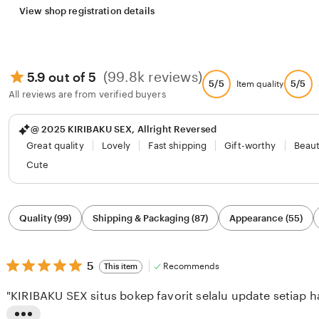
View shop registration details
(99.8k reviews)
5.9 out of 5
5/5
5/5
Item quality
All reviews are from verified buyers
@ 2025 KIRIBAKU SEX, Allright Reversed
Great quality
Lovely
Fast shipping
Gift-worthy
Beaut
Cute
Filter
Quality (99)
Shipping & Packaging (87)
Appearance (55)
by
category
5
5
Recommends
This item
out
of
"KIRIBAKU SEX situs bokep favorit selalu update setiap ha
5
stars