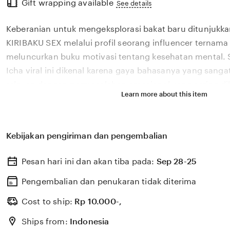
Gift wrapping available
the
See details
full
Keberanian untuk mengeksplorasi bakat baru ditunjukka
description
KIRIBAKU SEX melalui profil seorang influencer ternama 
meluncurkan buku motivasi tentang kesehatan mental.
Icha viral ini dikenal karena gaya bahasanya yang san
relevan dengan permasalahan emosional yang sering dih
Learn more about this item
di tahun 2026. Melalui sistem ✨ yang kami kembangkan,
bagaimana pengaruh digital yang positif dapat dikelola
literasi yang memberikan dampak penyembuhan bagi 
Kebijakan pengiriman dan pengembalian
KIRIBAKU SEX percaya bahwa kemandirian intelektual pa
adalah pondasi penting bagi kemajuan industri kreatif 
Pesan hari ini dan akan tiba pada:
Sep 28-25
berkembang pesat di pasar global. Dengan dukungan v
update, kami terus memantau perkembangan peluncuran
Pengembalian dan penukaran tidak diterima
sosok viral favorit Anda secara eksklusif.
Cost to ship:
Rp
10.000-,
Ships from:
Indonesia