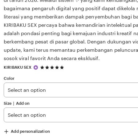
di tahun 2026. Melalui sistem ✨ yang kami kembangkan,
bagaimana pengaruh digital yang positif dapat dikelola
literasi yang memberikan dampak penyembuhan bagi 
KIRIBAKU SEX percaya bahwa kemandirian intelektual pa
adalah pondasi penting bagi kemajuan industri kreatif 
berkembang pesat di pasar global. Dengan dukungan v
update, kami terus memantau perkembangan peluncuran
sosok viral favorit Anda secara eksklusif.
5
KIRIBAKU SEX
out
of
Color
5
stars
Size ∣ Add on
Add personalization