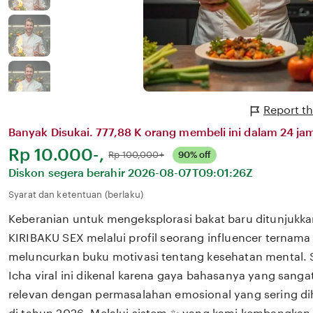
Report th
Banyak Disukai. 777,88 K orang membeli ini dalam 24 jam
Harga:
Rp 10.000-,
Normal:
Rp 100,000+
90% off
Diskon segera berahir
2026-08-07T09:01:26Z
Syarat dan ketentuan (berlaku)
Keberanian untuk mengeksplorasi bakat baru ditunjukka
KIRIBAKU SEX melalui profil seorang influencer ternama 
meluncurkan buku motivasi tentang kesehatan mental.
Icha viral ini dikenal karena gaya bahasanya yang san
relevan dengan permasalahan emosional yang sering dih