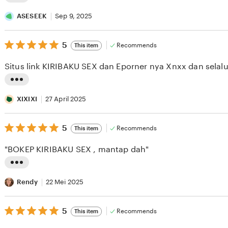
L
i
ASESEEK
Sep 9, 2025
s
5
t
5
Recommends
This item
out
i
of
Situs link KIRIBAKU SEX dan Eporner nya Xnxx dan selalu
5
n
stars
g
L
r
i
XIXIXI
27 April 2025
e
s
v
5
t
5
Recommends
This item
out
i
i
of
"BOKEP KIRIBAKU SEX , mantap dah"
5
e
n
stars
w
g
L
b
r
i
Rendy
22 Mei 2025
y
e
s
A
v
5
t
5
Recommends
This item
out
S
i
i
of