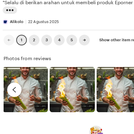
"Selalu di berikan arahan untuk membeli produk Eporner
5
E
e
n
stars
S
w
g
L
E
b
r
i
Alikolo
22 Agustus 2025
E
y
e
s
K
X
v
t
Previous
Next
2
3
4
5
Show other item 
1
page
page
I
i
i
X
e
n
Photos from reviews
I
w
g
X
b
r
I
y
e
R
v
e
i
n
e
d
w
y
b
y