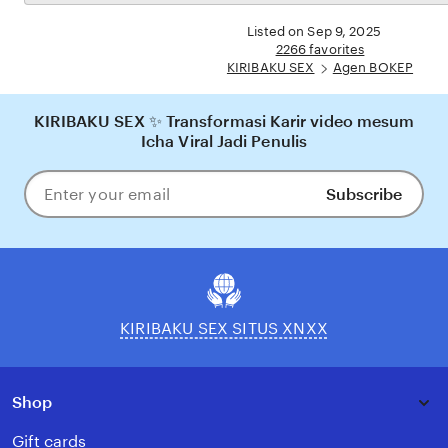
the
yang nyaman, adil, dan terpercaya, menjadikannya pilihan utama bagi pecinta BOKEP
full
Listed on Sep 9, 2025
online di Indonesia.
description
2266 favorites
KIRIBAKU SEX
Agen BOKEP
KIRIBAKU SEX ✨ Transformasi Karir video mesum
Icha Viral Jadi Penulis
Subscribe
Enter
your
email
KIRIBAKU SEX SITUS XNXX
Shop
Gift cards