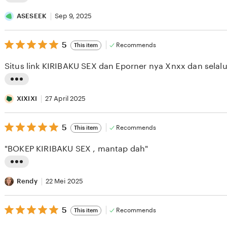
L
i
ASESEEK
Sep 9, 2025
s
5
t
5
Recommends
This item
out
i
of
Situs link KIRIBAKU SEX dan Eporner nya Xnxx dan selalu
5
n
stars
g
L
r
i
XIXIXI
27 April 2025
e
s
v
5
t
5
Recommends
This item
out
i
i
of
"BOKEP KIRIBAKU SEX , mantap dah"
5
e
n
stars
w
g
L
b
r
i
Rendy
22 Mei 2025
y
e
s
A
v
5
t
5
Recommends
This item
out
S
i
i
of