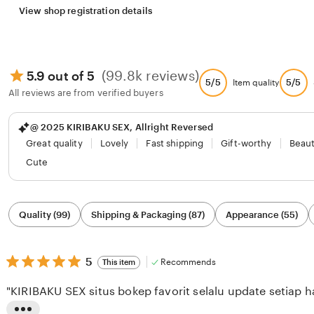
View shop registration details
(99.8k reviews)
5.9 out of 5
5/5
5/5
Item quality
All reviews are from verified buyers
@ 2025 KIRIBAKU SEX, Allright Reversed
Great quality
Lovely
Fast shipping
Gift-worthy
Beaut
Cute
Filter
Quality (99)
Shipping & Packaging (87)
Appearance (55)
by
category
5
5
Recommends
This item
out
of
"KIRIBAKU SEX situs bokep favorit selalu update setiap ha
5
stars