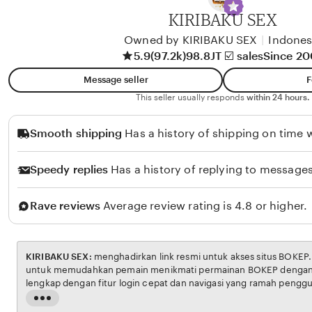
A
KIRIBAKU SEX
l
i
Owned by KIRIBAKU SEX
|
Indones
5.9
(97.2k)
98.8JT ☑️ sales
Since 2
k
o
Message seller
F
l
This seller usually responds
within 24 hours.
o
Smooth shipping
Has a history of shipping on time w
Speedy replies
Has a history of replying to messages
Rave reviews
Average review rating is 4.8 or higher.
KIRIBAKU SEX:
menghadirkan link resmi untuk akses situs BOKEP. Platform ini dirancang
untuk memudahkan pemain menikmati permainan BOKEP dengan aman dan transparan,
lengkap dengan fitur login cepat dan navigasi yang ramah pengguna. Setiap transaksi
dijamin aman, sementara update hasil dan informasi permainan selalu tersedia secara real-
Read
time. Dengan KIRIBAKU SEX, pengguna bisa merasakan pengalaman bermain Eporner