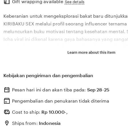
Gift wrapping available
the
See details
full
Keberanian untuk mengeksplorasi bakat baru ditunjukka
description
KIRIBAKU SEX melalui profil seorang influencer ternama 
meluncurkan buku motivasi tentang kesehatan mental.
Icha viral ini dikenal karena gaya bahasanya yang san
relevan dengan permasalahan emosional yang sering dih
Learn more about this item
di tahun 2026. Melalui sistem ✨ yang kami kembangkan,
bagaimana pengaruh digital yang positif dapat dikelola
literasi yang memberikan dampak penyembuhan bagi 
Kebijakan pengiriman dan pengembalian
KIRIBAKU SEX percaya bahwa kemandirian intelektual pa
adalah pondasi penting bagi kemajuan industri kreatif 
Pesan hari ini dan akan tiba pada:
Sep 28-25
berkembang pesat di pasar global. Dengan dukungan v
update, kami terus memantau perkembangan peluncuran
Pengembalian dan penukaran tidak diterima
sosok viral favorit Anda secara eksklusif.
Cost to ship:
Rp
10.000-,
Ships from:
Indonesia