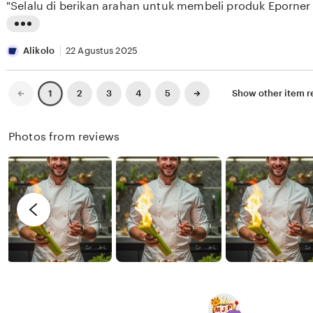
"Selalu di berikan arahan untuk membeli produk Eporner
5
E
e
n
stars
S
w
g
L
E
b
r
i
Alikolo
22 Agustus 2025
E
y
e
s
K
X
v
t
Previous
Next
2
3
4
5
Show other item 
1
page
page
I
i
i
X
e
n
Photos from reviews
I
w
g
X
b
r
I
y
e
R
v
e
i
n
e
d
w
y
b
y