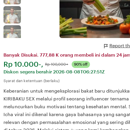
Report th
Banyak Disukai. 777,88 K orang membeli ini dalam 24 jam
Harga:
Rp 10.000-,
Normal:
Rp 100,000+
90% off
Diskon segera berahir
2026-08-08T06:27:51Z
Syarat dan ketentuan (berlaku)
Keberanian untuk mengeksplorasi bakat baru ditunjukka
KIRIBAKU SEX melalui profil seorang influencer ternama 
meluncurkan buku motivasi tentang kesehatan mental.
Icha viral ini dikenal karena gaya bahasanya yang san
relevan dengan permasalahan emosional yang sering dih