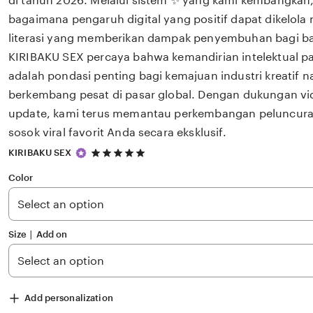
di tahun 2026. Melalui sistem ✨ yang kami kembangkan,
bagaimana pengaruh digital yang positif dapat dikelola
literasi yang memberikan dampak penyembuhan bagi 
KIRIBAKU SEX percaya bahwa kemandirian intelektual pa
adalah pondasi penting bagi kemajuan industri kreatif 
berkembang pesat di pasar global. Dengan dukungan v
update, kami terus memantau perkembangan peluncuran
sosok viral favorit Anda secara eksklusif.
5
KIRIBAKU SEX
out
of
Color
5
stars
Size ∣ Add on
Add personalization