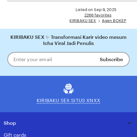
the
yang nyaman, adil, dan terpercaya, menjadikannya pilihan utama bagi pecinta BOKEP
full
Listed on Sep 9, 2025
online di Indonesia.
description
2266 favorites
KIRIBAKU SEX
Agen BOKEP
KIRIBAKU SEX ✨ Transformasi Karir video mesum
Icha Viral Jadi Penulis
Subscribe
Enter
your
email
KIRIBAKU SEX SITUS XNXX
Shop
Gift cards