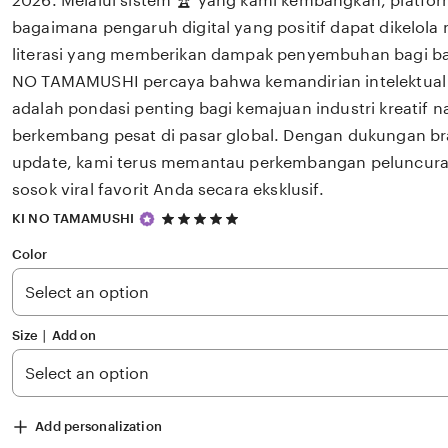
2026. Melalui sistem 🏆 yang kami kembangkan, platfor
bagaimana pengaruh digital yang positif dapat dikelola
literasi yang memberikan dampak penyembuhan bagi b
NO TAMAMUSHI percaya bahwa kemandirian intelektual 
adalah pondasi penting bagi kemajuan industri kreatif 
berkembang pesat di pasar global. Dengan dukungan bra
update, kami terus memantau perkembangan peluncuran 
sosok viral favorit Anda secara eksklusif.
5
KI NO TAMAMUSHI
out
of
Color
5
stars
Size ∣ Add on
Add personalization