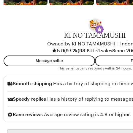
b
y
A
l
i
KI NO TAMAMUSHI
k
Owned by KI NO TAMAMUSHI
|
Indon
o
5.9
(97.2k)
98.8JT ☑️ sales
Since 2
l
Message seller
F
o
This seller usually responds
within 24 hours.
Smooth shipping
Has a history of shipping on time w
Speedy replies
Has a history of replying to messages
Rave reviews
Average review rating is 4.8 or higher.