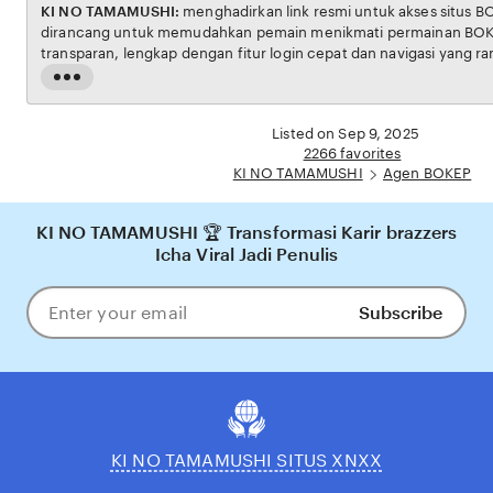
KI NO TAMAMUSHI:
menghadirkan link resmi untuk akses situs BOKEP. Platform ini
dirancang untuk memudahkan pemain menikmati permainan BOKEP dengan aman dan
transparan, lengkap dengan fitur login cepat dan navigasi yang ramah pengguna. Setiap
transaksi dijamin aman, sementara update hasil dan informasi permainan selalu tersedia
Read
secara real-time. Dengan KI NO TAMAMUSHI, pengguna bisa merasakan pengalaman
the
bermain Eporner yang nyaman, adil, dan terpercaya, menjadikannya pilihan utama bagi
full
Listed on Sep 9, 2025
pecinta BOKEP online di Indonesia.
description
2266 favorites
KI NO TAMAMUSHI
Agen BOKEP
KI NO TAMAMUSHI 🏆 Transformasi Karir brazzers
Icha Viral Jadi Penulis
Subscribe
Enter
your
email
KI NO TAMAMUSHI SITUS XNXX