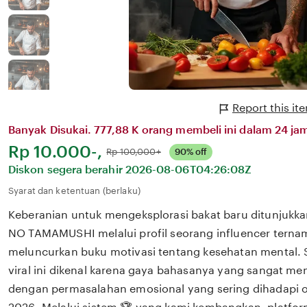
Report this i
Banyak Disukai. 777,88 K orang membeli ini dalam 24 jam
Harga:
Rp 10.000-,
Normal:
Rp 100,000+
90% off
Diskon segera berahir
2026-08-06T04:26:08Z
Syarat dan ketentuan (berlaku)
Keberanian untuk mengeksplorasi bakat baru ditunjukkan
NO TAMAMUSHI melalui profil seorang influencer ternam
meluncurkan buku motivasi tentang kesehatan mental. 
viral ini dikenal karena gaya bahasanya yang sangat m
dengan permasalahan emosional yang sering dihadapi ol