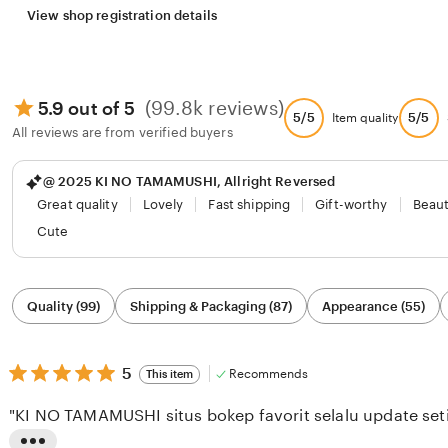
View shop registration details
(99.8k reviews)
5.9 out of 5
5/5
5/5
Item quality
All reviews are from verified buyers
@ 2025 KI NO TAMAMUSHI, Allright Reversed
Great quality
Lovely
Fast shipping
Gift-worthy
Beaut
Cute
Filter
Quality (99)
Shipping & Packaging (87)
Appearance (55)
by
category
5
5
Recommends
This item
out
of
"KI NO TAMAMUSHI situs bokep favorit selalu update seti
5
stars