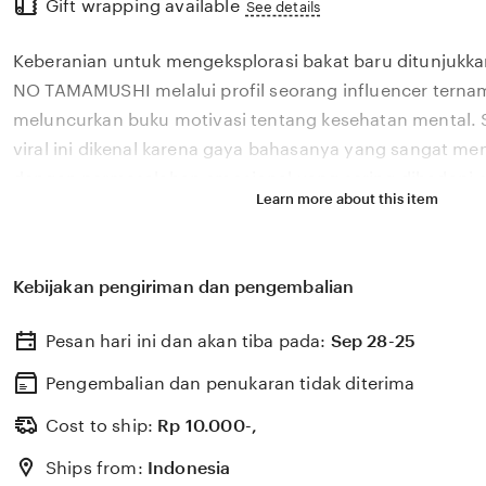
Gift wrapping available
the
See details
full
Keberanian untuk mengeksplorasi bakat baru ditunjukkan
description
NO TAMAMUSHI melalui profil seorang influencer ternam
meluncurkan buku motivasi tentang kesehatan mental. 
viral ini dikenal karena gaya bahasanya yang sangat m
dengan permasalahan emosional yang sering dihadapi ol
Learn more about this item
2026. Melalui sistem 🏆 yang kami kembangkan, platfor
bagaimana pengaruh digital yang positif dapat dikelola
literasi yang memberikan dampak penyembuhan bagi b
Kebijakan pengiriman dan pengembalian
NO TAMAMUSHI percaya bahwa kemandirian intelektual 
adalah pondasi penting bagi kemajuan industri kreatif 
Pesan hari ini dan akan tiba pada:
Sep 28-25
berkembang pesat di pasar global. Dengan dukungan bra
update, kami terus memantau perkembangan peluncuran 
Pengembalian dan penukaran tidak diterima
sosok viral favorit Anda secara eksklusif.
Cost to ship:
Rp
10.000-,
Ships from:
Indonesia