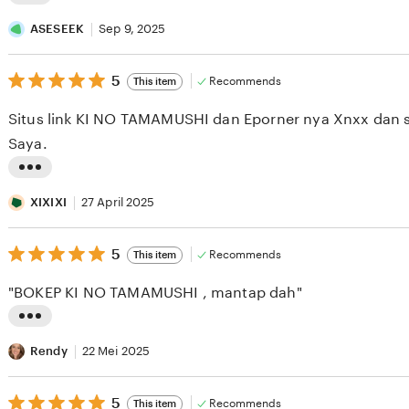
L
i
ASESEEK
Sep 9, 2025
s
5
t
5
Recommends
This item
out
i
of
Situs link KI NO TAMAMUSHI dan Eporner nya Xnxx dan s
5
n
stars
Saya.
g
r
L
e
i
XIXIXI
27 April 2025
v
s
i
5
t
5
Recommends
This item
out
e
i
of
"BOKEP KI NO TAMAMUSHI , mantap dah"
5
w
n
stars
b
g
L
y
r
i
Rendy
22 Mei 2025
A
e
s
S
v
5
t
5
Recommends
This item