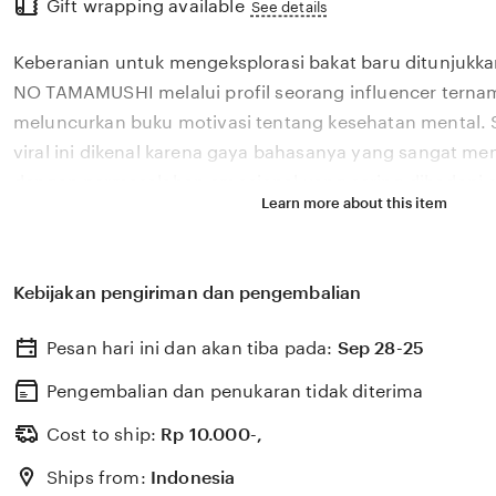
Gift wrapping available
the
See details
full
Keberanian untuk mengeksplorasi bakat baru ditunjukkan
description
NO TAMAMUSHI melalui profil seorang influencer ternam
meluncurkan buku motivasi tentang kesehatan mental. 
viral ini dikenal karena gaya bahasanya yang sangat m
dengan permasalahan emosional yang sering dihadapi ol
Learn more about this item
2026. Melalui sistem 🏆 yang kami kembangkan, platfor
bagaimana pengaruh digital yang positif dapat dikelola
literasi yang memberikan dampak penyembuhan bagi b
Kebijakan pengiriman dan pengembalian
NO TAMAMUSHI percaya bahwa kemandirian intelektual 
adalah pondasi penting bagi kemajuan industri kreatif 
Pesan hari ini dan akan tiba pada:
Sep 28-25
berkembang pesat di pasar global. Dengan dukungan bra
update, kami terus memantau perkembangan peluncuran 
Pengembalian dan penukaran tidak diterima
sosok viral favorit Anda secara eksklusif.
Cost to ship:
Rp
10.000-,
Ships from:
Indonesia