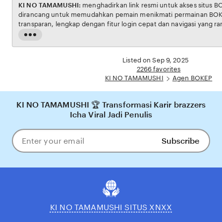
KI NO TAMAMUSHI:
menghadirkan link resmi untuk akses situs BOKEP. Platform ini
dirancang untuk memudahkan pemain menikmati permainan BOKEP dengan aman dan
transparan, lengkap dengan fitur login cepat dan navigasi yang ramah pengguna. Setiap
transaksi dijamin aman, sementara update hasil dan informasi permainan selalu tersedia
Read
secara real-time. Dengan KI NO TAMAMUSHI, pengguna bisa merasakan pengalaman
the
bermain Eporner yang nyaman, adil, dan terpercaya, menjadikannya pilihan utama bagi
full
Listed on Sep 9, 2025
pecinta BOKEP online di Indonesia.
description
2266 favorites
KI NO TAMAMUSHI
Agen BOKEP
KI NO TAMAMUSHI 🏆 Transformasi Karir brazzers
Icha Viral Jadi Penulis
Subscribe
Enter
your
email
KI NO TAMAMUSHI SITUS XNXX