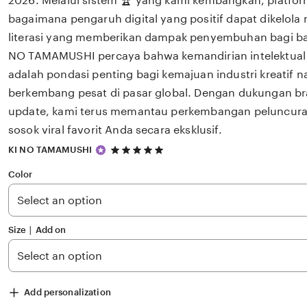
2026. Melalui sistem 🏆 yang kami kembangkan, platfor
bagaimana pengaruh digital yang positif dapat dikelola
literasi yang memberikan dampak penyembuhan bagi b
NO TAMAMUSHI percaya bahwa kemandirian intelektual 
adalah pondasi penting bagi kemajuan industri kreatif 
berkembang pesat di pasar global. Dengan dukungan bra
update, kami terus memantau perkembangan peluncuran 
sosok viral favorit Anda secara eksklusif.
5
KI NO TAMAMUSHI
out
of
Color
5
stars
Size ∣ Add on
Add personalization