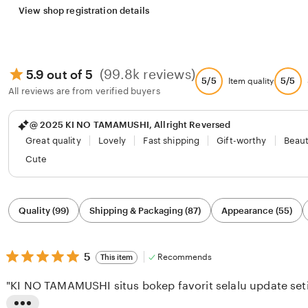
View shop registration details
(99.8k reviews)
5.9 out of 5
5/5
5/5
Item quality
All reviews are from verified buyers
@ 2025 KI NO TAMAMUSHI, Allright Reversed
Great quality
Lovely
Fast shipping
Gift-worthy
Beaut
Cute
Filter
Quality (99)
Shipping & Packaging (87)
Appearance (55)
by
category
5
5
Recommends
This item
out
of
"KI NO TAMAMUSHI situs bokep favorit selalu update seti
5
stars