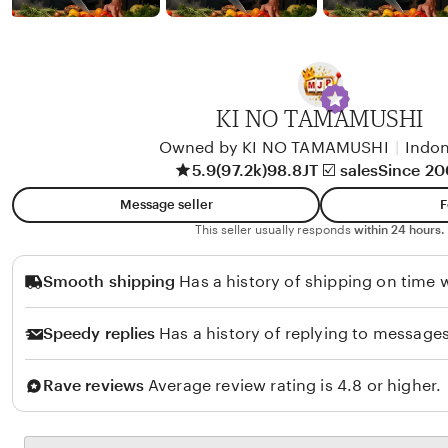
b
y
A
l
i
KI NO TAMAMUSHI
k
Owned by KI NO TAMAMUSHI
|
Indon
o
5.9
(97.2k)
98.8JT ☑️ sales
Since 2
l
Message seller
F
o
This seller usually responds
within 24 hours.
Smooth shipping
Has a history of shipping on time w
Speedy replies
Has a history of replying to messages
Rave reviews
Average review rating is 4.8 or higher.