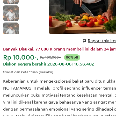
Report this i
Banyak Disukai. 777,88 K orang membeli ini dalam 24 jam
Harga:
Rp 10.000-,
Normal:
Rp 100,000+
90% off
Diskon segera berahir
2026-08-06T16:56:40Z
Syarat dan ketentuan (berlaku)
Keberanian untuk mengeksplorasi bakat baru ditunjukkan
NO TAMAMUSHI melalui profil seorang influencer ternam
meluncurkan buku motivasi tentang kesehatan mental. 
viral ini dikenal karena gaya bahasanya yang sangat m
dengan permasalahan emosional yang sering dihadapi ol