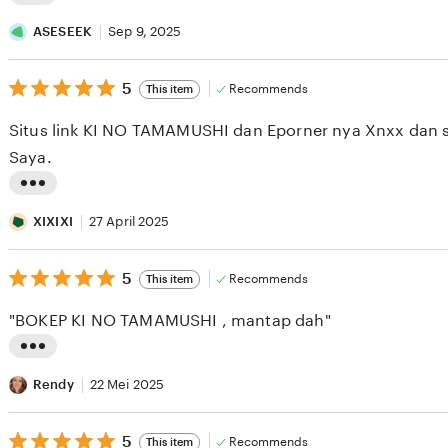
L
i
ASESEEK
Sep 9, 2025
s
5
t
5
Recommends
This item
out
i
of
Situs link KI NO TAMAMUSHI dan Eporner nya Xnxx dan s
5
n
stars
Saya.
g
r
L
e
i
XIXIXI
27 April 2025
v
s
i
5
t
5
Recommends
This item
out
e
i
of
"BOKEP KI NO TAMAMUSHI , mantap dah"
5
w
n
stars
b
g
L
y
r
i
Rendy
22 Mei 2025
A
e
s
S
v
5
t
5
Recommends
This item