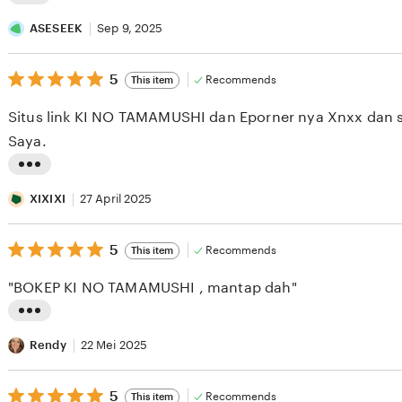
L
i
ASESEEK
Sep 9, 2025
s
5
t
5
Recommends
This item
out
i
of
Situs link KI NO TAMAMUSHI dan Eporner nya Xnxx dan s
5
n
stars
Saya.
g
r
L
e
i
XIXIXI
27 April 2025
v
s
i
5
t
5
Recommends
This item
out
e
i
of
"BOKEP KI NO TAMAMUSHI , mantap dah"
5
w
n
stars
b
g
L
y
r
i
Rendy
22 Mei 2025
A
e
s
S
v
5
t
5
Recommends
This item