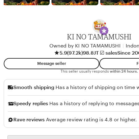
b
y
A
l
i
KI NO TAMAMUSHI
k
Owned by KI NO TAMAMUSHI
|
Indon
o
5.9
(97.2k)
98.8JT ☑️ sales
Since 2
l
Message seller
F
o
This seller usually responds
within 24 hours.
Smooth shipping
Has a history of shipping on time w
Speedy replies
Has a history of replying to messages
Rave reviews
Average review rating is 4.8 or higher.