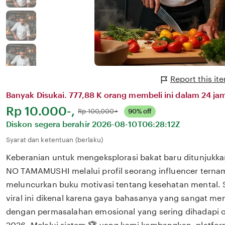
Report this i
Banyak Disukai. 777,88 K orang membeli ini dalam 24 jam
Harga:
Rp 10.000-,
Normal:
Rp 100,000+
90% off
Diskon segera berahir
2026-08-10T06:28:12Z
Syarat dan ketentuan (berlaku)
Keberanian untuk mengeksplorasi bakat baru ditunjukkan
NO TAMAMUSHI melalui profil seorang influencer ternam
meluncurkan buku motivasi tentang kesehatan mental. 
viral ini dikenal karena gaya bahasanya yang sangat m
dengan permasalahan emosional yang sering dihadapi ol