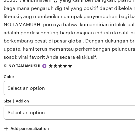
2026. Melalui sistem 🏆 yang kami kembangkan, platfor
bagaimana pengaruh digital yang positif dapat dikelola
literasi yang memberikan dampak penyembuhan bagi b
NO TAMAMUSHI percaya bahwa kemandirian intelektual 
adalah pondasi penting bagi kemajuan industri kreatif 
berkembang pesat di pasar global. Dengan dukungan bra
update, kami terus memantau perkembangan peluncuran 
sosok viral favorit Anda secara eksklusif.
5
KI NO TAMAMUSHI
out
of
Color
5
stars
Size ∣ Add on
Add personalization