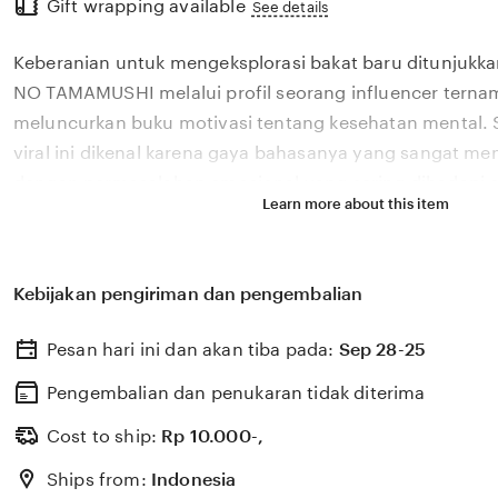
Gift wrapping available
the
See details
full
Keberanian untuk mengeksplorasi bakat baru ditunjukkan
description
NO TAMAMUSHI melalui profil seorang influencer ternam
meluncurkan buku motivasi tentang kesehatan mental. 
viral ini dikenal karena gaya bahasanya yang sangat m
dengan permasalahan emosional yang sering dihadapi ol
Learn more about this item
2026. Melalui sistem 🏆 yang kami kembangkan, platfor
bagaimana pengaruh digital yang positif dapat dikelola
literasi yang memberikan dampak penyembuhan bagi b
Kebijakan pengiriman dan pengembalian
NO TAMAMUSHI percaya bahwa kemandirian intelektual 
adalah pondasi penting bagi kemajuan industri kreatif 
Pesan hari ini dan akan tiba pada:
Sep 28-25
berkembang pesat di pasar global. Dengan dukungan bra
update, kami terus memantau perkembangan peluncuran 
Pengembalian dan penukaran tidak diterima
sosok viral favorit Anda secara eksklusif.
Cost to ship:
Rp
10.000-,
Ships from:
Indonesia