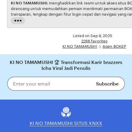
KI NO TAMAMUSHI:
menghadirkan link resmi untuk akses situs BOKEP. Platform ini
dirancang untuk memudahkan pemain menikmati permainan BOKEP dengan aman dan
transparan, lengkap dengan fitur login cepat dan navigasi yang ramah pengguna. Setiap
transaksi dijamin aman, sementara update hasil dan informasi permainan selalu tersedia
Read
secara real-time. Dengan KI NO TAMAMUSHI, pengguna bisa merasakan pengalaman
the
bermain Eporner yang nyaman, adil, dan terpercaya, menjadikannya pilihan utama bagi
full
Listed on Sep 9, 2025
pecinta BOKEP online di Indonesia.
description
2266 favorites
KI NO TAMAMUSHI
Agen BOKEP
KI NO TAMAMUSHI 🏆 Transformasi Karir brazzers
Icha Viral Jadi Penulis
Subscribe
Enter
your
email
KI NO TAMAMUSHI SITUS XNXX