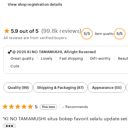
View shop registration details
(99.8k reviews)
5.9 out of 5
5/5
5/5
Item quality
All reviews are from verified buyers
@ 2025 KI NO TAMAMUSHI, Allright Reversed
Great quality
Lovely
Fast shipping
Gift-worthy
Beaut
Cute
Filter
Quality (99)
Shipping & Packaging (87)
Appearance (55)
by
category
5
5
Recommends
This item
out
of
"KI NO TAMAMUSHI situs bokep favorit selalu update seti
5
stars