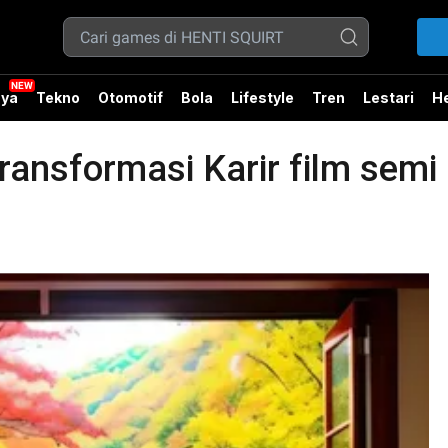
ya
Tekno
Otomotif
Bola
Lifestyle
Tren
Lestari
He
ansformasi Karir film semi I