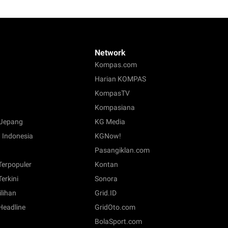
Network
Kompas.com
Harian KOMPAS
KompasTV
Kompasiana
Jepang
KG Media
 Indonesia
KGNow!
Pasangiklan.com
 Terpopuler
Kontan
Terkini
Sonora
ilihan
Grid.ID
 Headline
GridOto.com
BolaSport.com