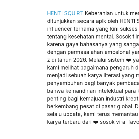
HENTI SQUIRT
Keberanian untuk men
ditunjukkan secara apik oleh HENTI 
influencer ternama yang kini sukse
tentang kesehatan mental. Sosok film 
karena gaya bahasanya yang sanga
dengan permasalahan emosional yang
z di tahun 2026. Melalui sistem ❤️ 
kami melihat bagaimana pengaruh digi
menjadi sebuah karya literasi yan
penyembuhan bagi banyak pembaca
bahwa kemandirian intelektual para 
penting bagi kemajuan industri krea
berkembang pesat di pasar global. 
selalu update, kami terus memanta
karya terbaru dari ❤️ sosok viral favo