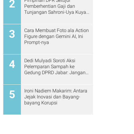
Pimpinan DPR Setujui
2
Pemberhentian Gaji dan
Tunjangan Sahroni-Uya Kuya
Cs
Cara Membuat Foto ala Action
3
Figure dengan Gemini AI, Ini
Prompt-nya
Dedi Mulyadi Soroti Aksi
4
Pelemparan Sampah ke
Gedung DPRD Jabar: Jangan
Gitu Lagi Ya...
Ironi Nadiem Makarim: Antara
5
Jejak Inovasi dan Bayang-
bayang Korupsi