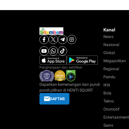
Kanal
News
Nasional
Global
Megapolitan
Penghargaan dan sertifikat:
Regional
Pemilu
Dapatkan kemenangan dan pundi
IKN
pundi pilihan di HENTI SQUIRT
Bola
DAFTAR
Tekno
Otomotif
Entertainment
Sains