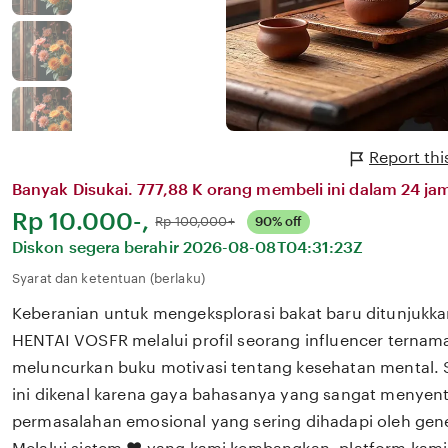
Report th
Banyak Disukai. 777,88 K orang membeli ini dalam 24 jam
Harga:
Rp 10.000-,
Normal:
Rp 100,000+
90% off
Diskon segera berahir
2026-08-08T04:31:23Z
Syarat dan ketentuan (berlaku)
Keberanian untuk mengeksplorasi bakat baru ditunjukka
HENTAI VOSFR melalui profil seorang influencer ternama
meluncurkan buku motivasi tentang kesehatan mental. S
ini dikenal karena gaya bahasanya yang sangat menyen
permasalahan emosional yang sering dihadapi oleh gene