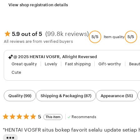
View shop registration details
(99.8k reviews)
5.9 out of 5
5/5
5/5
Item quality
All reviews are from verified buyers
@ 2025 HENTAI VOSFR, Allright Reversed
Great quality
Lovely
Fast shipping
Gift-worthy
Beaut
Cute
Filter
Quality (99)
Shipping & Packaging (87)
Appearance (55)
by
category
5
5
Recommends
This item
out
of
"HENTAI VOSFR situs bokep favorit selalu update setiap h
5
stars