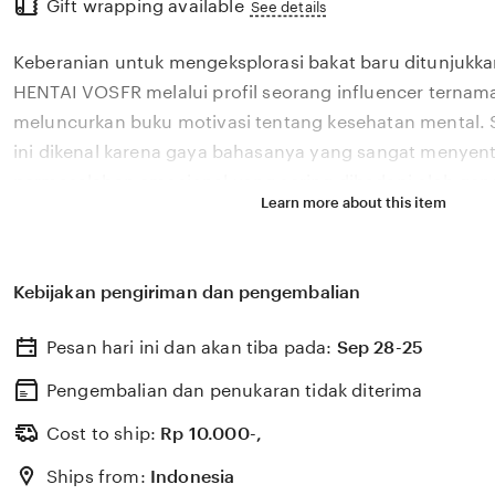
Gift wrapping available
the
See details
full
Keberanian untuk mengeksplorasi bakat baru ditunjukka
description
HENTAI VOSFR melalui profil seorang influencer ternama
meluncurkan buku motivasi tentang kesehatan mental. S
ini dikenal karena gaya bahasanya yang sangat menyen
permasalahan emosional yang sering dihadapi oleh gene
Learn more about this item
Melalui sistem ❤️ yang kami kembangkan, platform kam
pengaruh digital yang positif dapat dikelola menjadi seb
memberikan dampak penyembuhan bagi banyak pemba
Kebijakan pengiriman dan pengembalian
percaya bahwa kemandirian intelektual para kreator ko
penting bagi kemajuan industri kreatif nasional yang 
Pesan hari ini dan akan tiba pada:
Sep 28-25
pesat di pasar global. Dengan dukungan tube8 yang sela
memantau perkembangan peluncuran karya terbaru dari ❤
Pengembalian dan penukaran tidak diterima
Anda secara eksklusif.
Cost to ship:
Rp
10.000-,
Ships from:
Indonesia