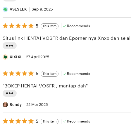
L
i
ASESEEK
Sep 9, 2025
s
5
t
5
Recommends
This item
out
i
of
Situs link HENTAI VOSFR dan Eporner nya Xnxx dan selal
5
n
stars
g
L
r
i
XIXIXI
27 April 2025
e
s
v
5
t
5
Recommends
This item
out
i
i
of
"BOKEP HENTAI VOSFR , mantap dah"
5
e
n
stars
w
g
L
b
r
i
Rendy
22 Mei 2025
y
e
s
A
v
5
t
5
Recommends
This item
out
S
i
i
of