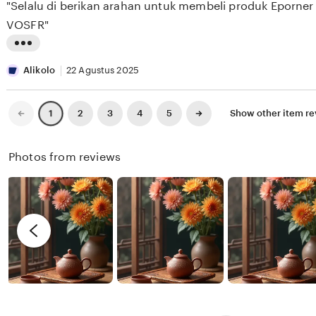
"Selalu di berikan arahan untuk membeli produk Eporner
5
E
e
n
stars
VOSFR"
S
w
g
E
b
r
L
E
y
e
i
Alikolo
22 Agustus 2025
K
X
v
s
I
i
t
Previous
Next
2
3
4
5
Show other item r
1
page
page
X
e
i
I
w
n
Photos from reviews
X
b
g
I
y
r
R
e
e
v
n
i
d
e
y
w
b