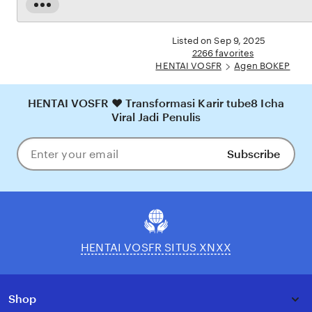
dijamin aman, sementara update hasil dan informasi permainan selalu tersedia secara real-
Read
time. Dengan HENTAI VOSFR, pengguna bisa merasakan pengalaman bermain Eporner
the
yang nyaman, adil, dan terpercaya, menjadikannya pilihan utama bagi pecinta BOKEP
full
Listed on Sep 9, 2025
online di Indonesia.
description
2266 favorites
HENTAI VOSFR
Agen BOKEP
HENTAI VOSFR ❤️ Transformasi Karir tube8 Icha
Viral Jadi Penulis
Subscribe
Enter
your
email
HENTAI VOSFR SITUS XNXX
Shop