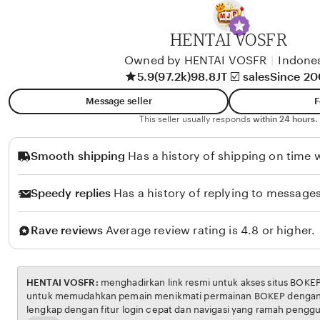
y
A
HENTAI VOSFR
l
i
Owned by HENTAI VOSFR
|
Indone
5.9
(97.2k)
98.8JT ☑️ sales
Since 2
k
o
Message seller
F
l
This seller usually responds
within 24 hours.
o
Smooth shipping
Has a history of shipping on time w
Speedy replies
Has a history of replying to messages
Rave reviews
Average review rating is 4.8 or higher.
HENTAI VOSFR:
menghadirkan link resmi untuk akses situs BOKEP. Platform ini dirancang
untuk memudahkan pemain menikmati permainan BOKEP dengan aman dan transparan,
lengkap dengan fitur login cepat dan navigasi yang ramah pengguna. Setiap transaksi