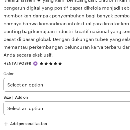
Melalui sistem ❤️ yang kami kembangkan, platform kam
pengaruh digital yang positif dapat dikelola menjadi seb
memberikan dampak penyembuhan bagi banyak pemba
percaya bahwa kemandirian intelektual para kreator ko
penting bagi kemajuan industri kreatif nasional yang 
pesat di pasar global. Dengan dukungan tube8 yang sela
memantau perkembangan peluncuran karya terbaru dari ❤
Anda secara eksklusif.
5
HENTAI VOSFR
out
of
Color
5
stars
Size ∣ Add on
Add personalization