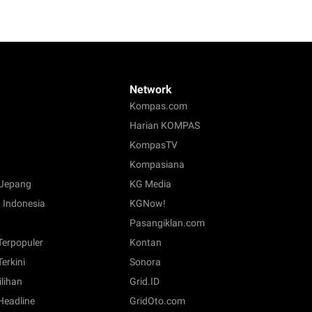
Network
Kompas.com
Harian KOMPAS
KompasTV
Kompasiana
Jepang
KG Media
 Indonesia
KGNow!
Pasangiklan.com
 Terpopuler
Kontan
Terkini
Sonora
ilihan
Grid.ID
 Headline
GridOto.com