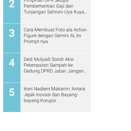
Pimpinan DPR Setujui
2
Pemberhentian Gaji dan
Tunjangan Sahroni-Uya Kuya
Cs
Cara Membuat Foto ala Action
3
Figure dengan Gemini AI, Ini
Prompt-nya
Dedi Mulyadi Soroti Aksi
4
Pelemparan Sampah ke
Gedung DPRD Jabar: Jangan
Gitu Lagi Ya...
Ironi Nadiem Makarim: Antara
5
Jejak Inovasi dan Bayang-
bayang Korupsi