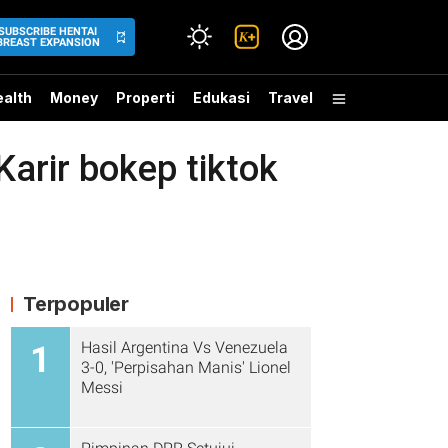
SUBSCRIBE HENTAI
BREAST EXPANSION
alth
Money
Properti
Edukasi
Travel
rir bokep tiktok
Terpopuler
Hasil Argentina Vs Venezuela
1
3-0, 'Perpisahan Manis' Lionel
Messi