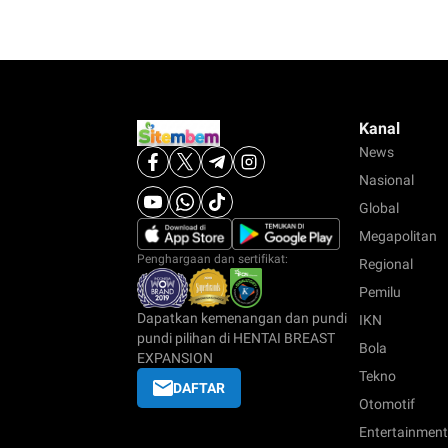
Kanal
News
Nasional
Global
Megapolitan
Penghargaan dan sertifikat:
Regional
Pemilu
Dapatkan kemenangan dan pundi
IKN
pundi pilihan di HENTAI BREAST
Bola
EXPANSION
Tekno
DAFTAR
Otomotif
Entertainment