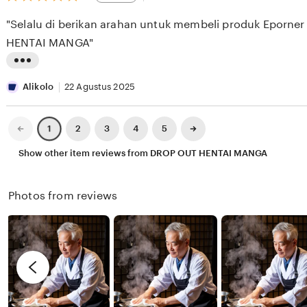
out
E
i
i
of
"Selalu di berikan arahan untuk membeli produk Eporne
5
S
e
n
stars
HENTAI MANGA"
E
w
g
E
b
r
L
K
y
e
i
Alikolo
22 Agustus 2025
X
v
s
I
i
t
Previous
Next
2
3
4
5
1
page
page
X
e
i
Show other item reviews from DROP OUT HENTAI MANGA
I
w
n
X
b
g
Photos from reviews
I
y
r
R
e
e
v
n
i
d
e
y
w