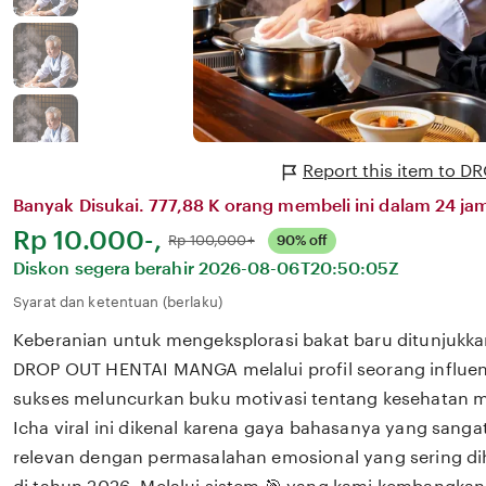
Report this item to
Banyak Disukai. 777,88 K orang membeli ini dalam 24 jam
Harga:
Rp 10.000-,
Normal:
Rp 100,000+
90% off
Diskon segera berahir
2026-08-06T20:50:05Z
Syarat dan ketentuan (berlaku)
Keberanian untuk mengeksplorasi bakat baru ditunjukka
DROP OUT HENTAI MANGA melalui profil seorang influen
sukses meluncurkan buku motivasi tentang kesehatan m
Icha viral ini dikenal karena gaya bahasanya yang san
relevan dengan permasalahan emosional yang sering dih