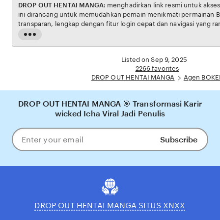
DROP OUT HENTAI MANGA:
menghadirkan link resmi untuk akses situs BOKEP. Platform
ini dirancang untuk memudahkan pemain menikmati permainan BOKEP dengan aman dan
transparan, lengkap dengan fitur login cepat dan navigasi yang ramah pengguna. Setiap
transaksi dijamin aman, sementara update hasil dan informasi permainan selalu tersedia
Read
secara real-time. Dengan DROP OUT HENTAI MANGA, pengguna bisa meras
the
pengalaman bermain Eporner yang nyaman, adil, dan terpercaya, menjadikannya pilihan
full
Listed on Sep 9, 2025
utama bagi pecinta BOKEP online di Indonesia.
description
2266 favorites
DROP OUT HENTAI MANGA
Agen BOKE
DROP OUT HENTAI MANGA 🎯 Transformasi Karir
wicked Icha Viral Jadi Penulis
Subscribe
Enter
your
email
DROP OUT HENTAI MANGA SITUS XNXX