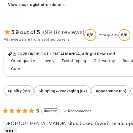
View shop registration details
(99.8k reviews)
5.9 out of 5
5/5
5/5
Item quality
All reviews are from verified buyers
@ 2025 DROP OUT HENTAI MANGA, Allright Reversed
Great quality
Lovely
Fast shipping
Gift-worthy
Beaut
Cute
Filter
Quality (99)
Shipping & Packaging (87)
Appearance (55)
by
category
5
5
Recommends
This item
out
of
"DROP OUT HENTAI MANGA situs bokep favorit selalu upda
5
stars