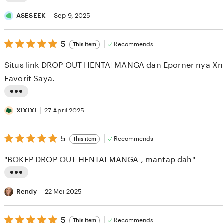
L
i
ASESEEK
Sep 9, 2025
s
5
t
5
Recommends
This item
out
i
of
Situs link DROP OUT HENTAI MANGA dan Eporner nya Xnx
5
n
stars
Favorit Saya.
g
r
L
e
i
XIXIXI
27 April 2025
v
s
i
5
t
5
Recommends
This item
out
e
i
of
"BOKEP DROP OUT HENTAI MANGA , mantap dah"
5
w
n
stars
b
g
L
y
r
i
Rendy
22 Mei 2025
A
e
s
S
v
5
t
5
Recommends
This item