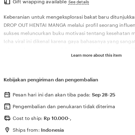
Gift wrapping available
the
See details
full
Keberanian untuk mengeksplorasi bakat baru ditunjukka
description
DROP OUT HENTAI MANGA melalui profil seorang influen
sukses meluncurkan buku motivasi tentang kesehatan m
Icha viral ini dikenal karena gaya bahasanya yang san
relevan dengan permasalahan emosional yang sering dih
Learn more about this item
di tahun 2026. Melalui sistem 🎯 yang kami kembangkan
bagaimana pengaruh digital yang positif dapat dikelola
literasi yang memberikan dampak penyembuhan bagi 
Kebijakan pengiriman dan pengembalian
DROP OUT HENTAI MANGA percaya bahwa kemandirian int
konten adalah pondasi penting bagi kemajuan industri k
Pesan hari ini dan akan tiba pada:
Sep 28-25
semakin berkembang pesat di pasar global. Dengan du
selalu update, kami terus memantau perkembangan pelu
Pengembalian dan penukaran tidak diterima
dari 🎯 sosok viral favorit Anda secara eksklusif.
Cost to ship:
Rp
10.000-,
Ships from:
Indonesia