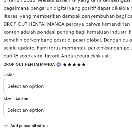
di tahun 2026. Melalui sistem 🎯 yang kami kembangkan
bagaimana pengaruh digital yang positif dapat dikelola
literasi yang memberikan dampak penyembuhan bagi 
DROP OUT HENTAI MANGA percaya bahwa kemandirian int
konten adalah pondasi penting bagi kemajuan industri k
semakin berkembang pesat di pasar global. Dengan du
selalu update, kami terus memantau perkembangan pelu
dari 🎯 sosok viral favorit Anda secara eksklusif.
5
DROP OUT HENTAI MANGA
out
of
Color
5
stars
Size ∣ Add on
Add personalization