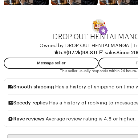
b
y
A
l
i
DROP OUT HENTAI MAN
k
Owned by DROP OUT HENTAI MANGA
|
I
o
5.9
(97.2k)
98.8JT ☑️ sales
Since 2
l
Message seller
F
o
This seller usually responds
within 24 hours.
Smooth shipping
Has a history of shipping on time w
Speedy replies
Has a history of replying to messages
Rave reviews
Average review rating is 4.8 or higher.