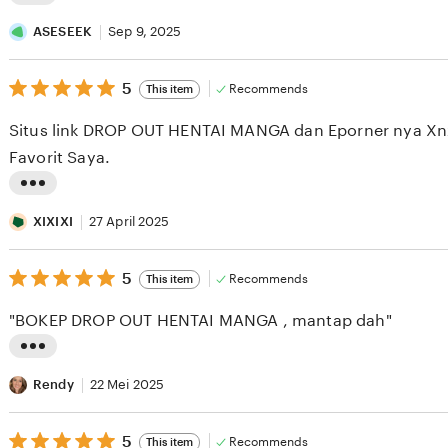
L
i
ASESEEK
Sep 9, 2025
s
5
t
5
Recommends
This item
out
i
of
Situs link DROP OUT HENTAI MANGA dan Eporner nya Xnx
5
n
stars
Favorit Saya.
g
r
L
e
i
XIXIXI
27 April 2025
v
s
i
5
t
5
Recommends
This item
out
e
i
of
"BOKEP DROP OUT HENTAI MANGA , mantap dah"
5
w
n
stars
b
g
L
y
r
i
Rendy
22 Mei 2025
A
e
s
S
v
5
t
5
Recommends
This item