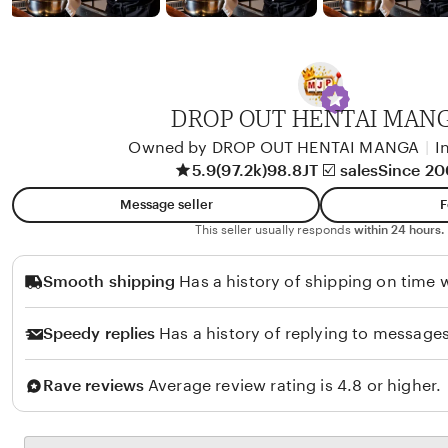
b
y
A
l
i
DROP OUT HENTAI MAN
k
Owned by DROP OUT HENTAI MANGA
|
I
o
5.9
(97.2k)
98.8JT ☑️ sales
Since 2
l
Message seller
F
o
This seller usually responds
within 24 hours.
Smooth shipping
Has a history of shipping on time w
Speedy replies
Has a history of replying to messages
Rave reviews
Average review rating is 4.8 or higher.