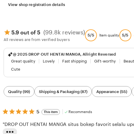
View shop registration details
(99.8k reviews)
5.9 out of 5
5/5
5/5
Item quality
All reviews are from verified buyers
@ 2025 DROP OUT HENTAI MANGA, Allright Reversed
Great quality
Lovely
Fast shipping
Gift-worthy
Beaut
Cute
Filter
Quality (99)
Shipping & Packaging (87)
Appearance (55)
by
category
5
5
Recommends
This item
out
of
"DROP OUT HENTAI MANGA situs bokep favorit selalu upda
5
stars