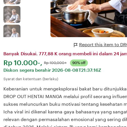
Report this item to
Banyak Disukai. 777,88 K orang membeli ini dalam 24 jam
Harga:
Rp 10.000-,
Normal:
Rp 100,000+
90% off
Diskon segera berahir
2026-08-08T21:37:16Z
Syarat dan ketentuan (berlaku)
Keberanian untuk mengeksplorasi bakat baru ditunjukka
DROP OUT HENTAI MANGA melalui profil seorang influen
sukses meluncurkan buku motivasi tentang kesehatan m
Icha viral ini dikenal karena gaya bahasanya yang san
relevan dengan permasalahan emosional yang sering dih