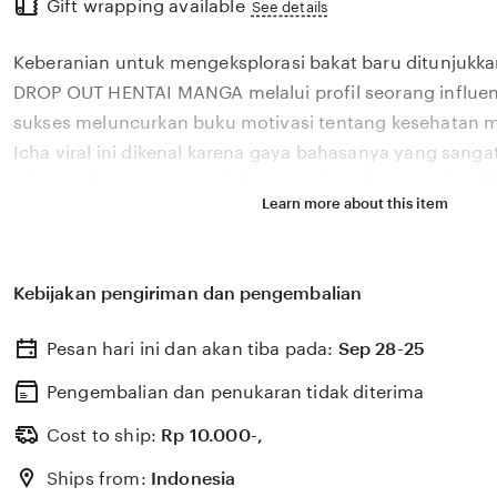
Gift wrapping available
the
See details
full
Keberanian untuk mengeksplorasi bakat baru ditunjukka
description
DROP OUT HENTAI MANGA melalui profil seorang influen
sukses meluncurkan buku motivasi tentang kesehatan m
Icha viral ini dikenal karena gaya bahasanya yang san
relevan dengan permasalahan emosional yang sering dih
Learn more about this item
di tahun 2026. Melalui sistem 🎯 yang kami kembangkan
bagaimana pengaruh digital yang positif dapat dikelola
literasi yang memberikan dampak penyembuhan bagi 
Kebijakan pengiriman dan pengembalian
DROP OUT HENTAI MANGA percaya bahwa kemandirian int
konten adalah pondasi penting bagi kemajuan industri k
Pesan hari ini dan akan tiba pada:
Sep 28-25
semakin berkembang pesat di pasar global. Dengan du
selalu update, kami terus memantau perkembangan pelu
Pengembalian dan penukaran tidak diterima
dari 🎯 sosok viral favorit Anda secara eksklusif.
Cost to ship:
Rp
10.000-,
Ships from:
Indonesia