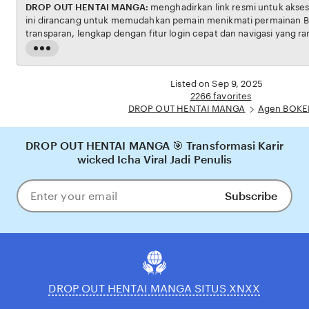
DROP OUT HENTAI MANGA:
menghadirkan link resmi untuk akses situs BOKEP. Platform
ini dirancang untuk memudahkan pemain menikmati permainan BOKEP dengan aman dan
transparan, lengkap dengan fitur login cepat dan navigasi yang ramah pengguna. Setiap
transaksi dijamin aman, sementara update hasil dan informasi permainan selalu tersedia
Read
secara real-time. Dengan DROP OUT HENTAI MANGA, pengguna bisa meras
the
pengalaman bermain Eporner yang nyaman, adil, dan terpercaya, menjadikannya pilihan
full
Listed on Sep 9, 2025
utama bagi pecinta BOKEP online di Indonesia.
description
2266 favorites
DROP OUT HENTAI MANGA
Agen BOKE
DROP OUT HENTAI MANGA 🎯 Transformasi Karir
wicked Icha Viral Jadi Penulis
Subscribe
Enter
your
email
DROP OUT HENTAI MANGA SITUS XNXX