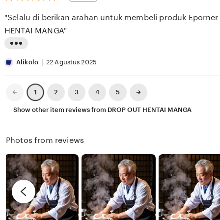
out
E
i
i
of
"Selalu di berikan arahan untuk membeli produk Eporne
5
S
e
n
stars
HENTAI MANGA"
E
w
g
E
b
r
L
K
y
e
i
Alikolo
22 Agustus 2025
X
v
s
I
i
t
Previous
Next
2
3
4
5
1
page
page
X
e
i
Show other item reviews from DROP OUT HENTAI MANGA
I
w
n
X
b
g
Photos from reviews
I
y
r
R
e
e
v
n
i
d
e
y
w