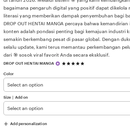
di tahun 2026. Melalui sistem 🎯 yang kami kembangkan
bagaimana pengaruh digital yang positif dapat dikelola
literasi yang memberikan dampak penyembuhan bagi 
DROP OUT HENTAI MANGA percaya bahwa kemandirian int
konten adalah pondasi penting bagi kemajuan industri k
semakin berkembang pesat di pasar global. Dengan du
selalu update, kami terus memantau perkembangan pelu
dari 🎯 sosok viral favorit Anda secara eksklusif.
5
DROP OUT HENTAI MANGA
out
of
Color
5
stars
Size ∣ Add on
Add personalization