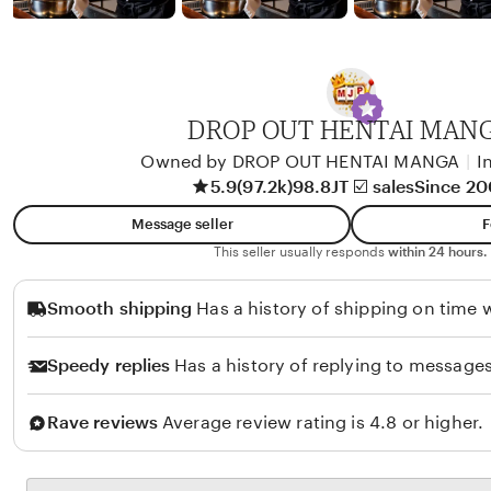
b
y
A
l
i
DROP OUT HENTAI MAN
k
Owned by DROP OUT HENTAI MANGA
|
I
o
5.9
(97.2k)
98.8JT ☑️ sales
Since 2
l
Message seller
F
o
This seller usually responds
within 24 hours.
Smooth shipping
Has a history of shipping on time w
Speedy replies
Has a history of replying to messages
Rave reviews
Average review rating is 4.8 or higher.