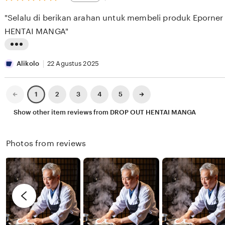
out
E
i
i
of
"Selalu di berikan arahan untuk membeli produk Eporne
5
S
e
n
stars
HENTAI MANGA"
E
w
g
E
b
r
L
K
y
e
i
Alikolo
22 Agustus 2025
X
v
s
I
i
t
Previous
Next
2
3
4
5
1
page
page
X
e
i
Show other item reviews from DROP OUT HENTAI MANGA
I
w
n
X
b
g
Photos from reviews
I
y
r
R
e
e
v
n
i
d
e
y
w