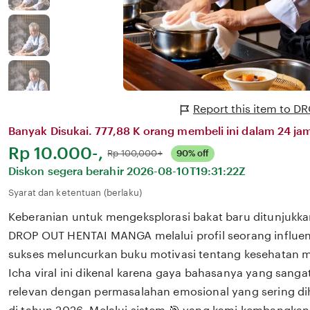
Report this item to
Banyak Disukai. 777,88 K orang membeli ini dalam 24 jam
Harga:
Rp 10.000-,
Normal:
Rp 100,000+
90% off
Diskon segera berahir
2026-08-10T19:31:22Z
Syarat dan ketentuan (berlaku)
Keberanian untuk mengeksplorasi bakat baru ditunjukka
DROP OUT HENTAI MANGA melalui profil seorang influen
sukses meluncurkan buku motivasi tentang kesehatan m
Icha viral ini dikenal karena gaya bahasanya yang san
relevan dengan permasalahan emosional yang sering dih