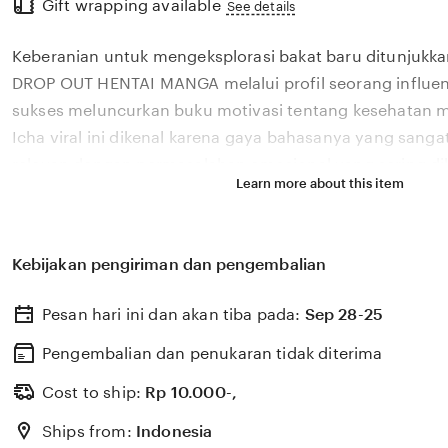
Gift wrapping available
the
See details
full
Keberanian untuk mengeksplorasi bakat baru ditunjukka
description
DROP OUT HENTAI MANGA melalui profil seorang influen
sukses meluncurkan buku motivasi tentang kesehatan m
Icha viral ini dikenal karena gaya bahasanya yang san
relevan dengan permasalahan emosional yang sering dih
Learn more about this item
di tahun 2026. Melalui sistem 🎯 yang kami kembangkan
bagaimana pengaruh digital yang positif dapat dikelola
literasi yang memberikan dampak penyembuhan bagi 
Kebijakan pengiriman dan pengembalian
DROP OUT HENTAI MANGA percaya bahwa kemandirian int
konten adalah pondasi penting bagi kemajuan industri k
Pesan hari ini dan akan tiba pada:
Sep 28-25
semakin berkembang pesat di pasar global. Dengan du
selalu update, kami terus memantau perkembangan pelu
Pengembalian dan penukaran tidak diterima
dari 🎯 sosok viral favorit Anda secara eksklusif.
Cost to ship:
Rp
10.000-,
Ships from:
Indonesia