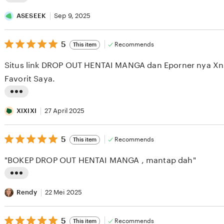
L
i
ASESEEK
Sep 9, 2025
s
5
t
5
Recommends
This item
out
i
of
Situs link DROP OUT HENTAI MANGA dan Eporner nya Xnx
5
n
stars
Favorit Saya.
g
r
L
e
i
XIXIXI
27 April 2025
v
s
i
5
t
5
Recommends
This item
out
e
i
of
"BOKEP DROP OUT HENTAI MANGA , mantap dah"
5
w
n
stars
b
g
L
y
r
i
Rendy
22 Mei 2025
A
e
s
S
v
5
t
5
Recommends
This item