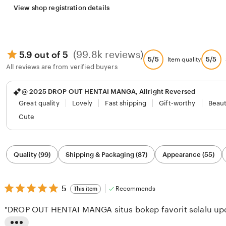
View shop registration details
(99.8k reviews)
5.9 out of 5
5/5
5/5
Item quality
All reviews are from verified buyers
@ 2025 DROP OUT HENTAI MANGA, Allright Reversed
Great quality
Lovely
Fast shipping
Gift-worthy
Beaut
Cute
Filter
Quality (99)
Shipping & Packaging (87)
Appearance (55)
by
category
5
5
Recommends
This item
out
of
"DROP OUT HENTAI MANGA situs bokep favorit selalu upda
5
stars