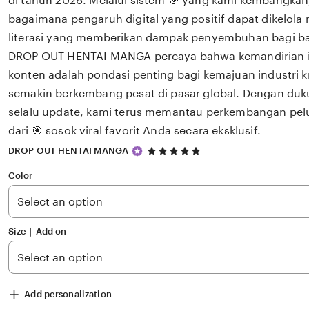
di tahun 2026. Melalui sistem 🎯 yang kami kembangkan
bagaimana pengaruh digital yang positif dapat dikelola
literasi yang memberikan dampak penyembuhan bagi 
DROP OUT HENTAI MANGA percaya bahwa kemandirian int
konten adalah pondasi penting bagi kemajuan industri k
semakin berkembang pesat di pasar global. Dengan du
selalu update, kami terus memantau perkembangan pelu
dari 🎯 sosok viral favorit Anda secara eksklusif.
5
DROP OUT HENTAI MANGA
out
of
Color
5
stars
Size ∣ Add on
Add personalization