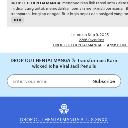
DROP OUT HENTAI MANGA:
menghadirkan link resmi untuk akses situs BOKEP. Platform
ini dirancang untuk memudahkan pemain menikmati permainan BOKEP dengan aman dan
transparan, lengkap dengan fitur login cepat dan navigasi yang ramah pengguna. Setiap
transaksi dijamin aman, sementara update hasil dan informasi permainan selalu tersedia
Read
secara real-time. Dengan DROP OUT HENTAI MANGA, pengguna bisa meras
the
pengalaman bermain Eporner yang nyaman, adil, dan terpercaya, menjadikannya pilihan
full
Listed on Sep 9, 2025
utama bagi pecinta BOKEP online di Indonesia.
description
2266 favorites
DROP OUT HENTAI MANGA
Agen BOKE
DROP OUT HENTAI MANGA 🎯 Transformasi Karir
wicked Icha Viral Jadi Penulis
Subscribe
Enter
your
email
DROP OUT HENTAI MANGA SITUS XNXX