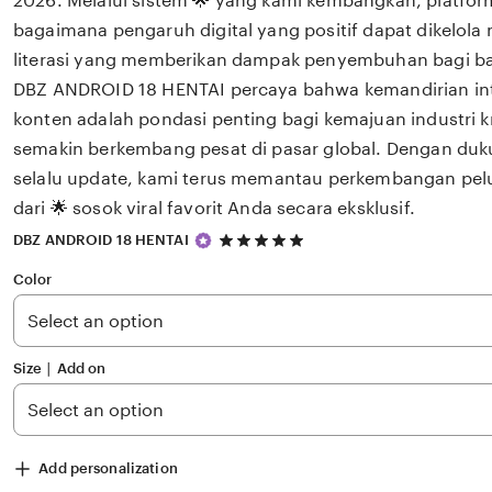
2026. Melalui sistem 🌟 yang kami kembangkan, platfor
bagaimana pengaruh digital yang positif dapat dikelola
literasi yang memberikan dampak penyembuhan bagi 
DBZ ANDROID 18 HENTAI percaya bahwa kemandirian inte
konten adalah pondasi penting bagi kemajuan industri k
semakin berkembang pesat di pasar global. Dengan du
selalu update, kami terus memantau perkembangan pelu
dari 🌟 sosok viral favorit Anda secara eksklusif.
5
DBZ ANDROID 18 HENTAI
out
of
Color
5
stars
Size ∣ Add on
Add personalization