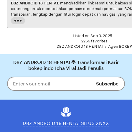
DBZ ANDROID 18 HENTAI:
menghadirkan link resmi untuk akses situs BOKEP. Platform ini
dirancang untuk memudahkan pemain menikmati permainan BOKEP dengan aman dan
transparan, lengkap dengan fitur login cepat dan navigasi yang ramah pengguna. Setiap
transaksi dijamin aman, sementara update hasil dan informasi permainan selalu tersedia
Read
secara real-time. Dengan DBZ ANDROID 18 HENTAI, pengguna bisa merasak
the
pengalaman bermain Eporner yang nyaman, adil, dan terpercaya, menjadikannya pilihan
full
Listed on Sep 9, 2025
utama bagi pecinta BOKEP online di Indonesia.
description
2266 favorites
DBZ ANDROID 18 HENTAI
Agen BOKEP
DBZ ANDROID 18 HENTAI 🌟 Transformasi Karir
bokep indo Icha Viral Jadi Penulis
Subscribe
Enter
your
email
DBZ ANDROID 18 HENTAI SITUS XNXX