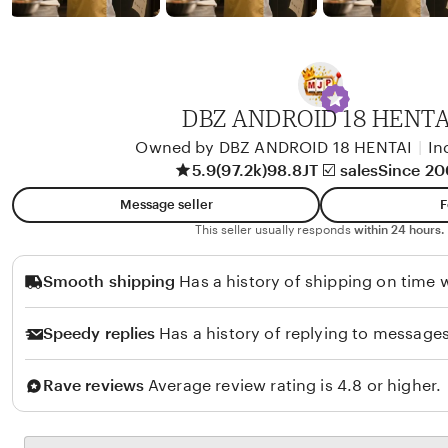
b
y
A
l
i
DBZ ANDROID 18 HENTA
k
Owned by DBZ ANDROID 18 HENTAI
|
In
o
5.9
(97.2k)
98.8JT ☑️ sales
Since 2
l
Message seller
F
o
This seller usually responds
within 24 hours.
Smooth shipping
Has a history of shipping on time w
Speedy replies
Has a history of replying to messages
Rave reviews
Average review rating is 4.8 or higher.