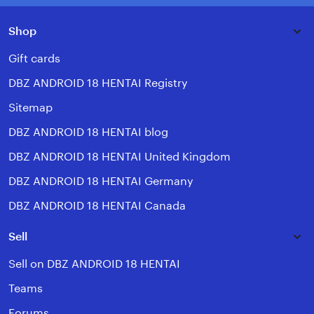
Shop
Gift cards
DBZ ANDROID 18 HENTAI Registry
Sitemap
DBZ ANDROID 18 HENTAI blog
DBZ ANDROID 18 HENTAI United Kingdom
DBZ ANDROID 18 HENTAI Germany
DBZ ANDROID 18 HENTAI Canada
Sell
Sell on DBZ ANDROID 18 HENTAI
Teams
Forums