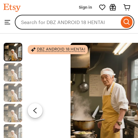
DBZ
Sign in
Skip
ANDROID
18
to
Search
Browse
HENTAI
ontent
for
items
or
shops
DBZ ANDROID 18 HENTAI