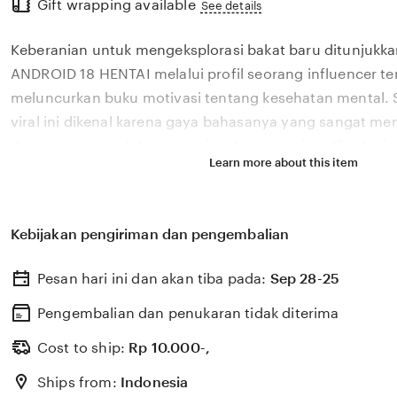
Gift wrapping available
the
See details
full
Keberanian untuk mengeksplorasi bakat baru ditunjukka
description
ANDROID 18 HENTAI melalui profil seorang influencer te
meluncurkan buku motivasi tentang kesehatan mental. 
viral ini dikenal karena gaya bahasanya yang sangat m
dengan permasalahan emosional yang sering dihadapi ol
Learn more about this item
2026. Melalui sistem 🌟 yang kami kembangkan, platfor
bagaimana pengaruh digital yang positif dapat dikelola
literasi yang memberikan dampak penyembuhan bagi 
Kebijakan pengiriman dan pengembalian
DBZ ANDROID 18 HENTAI percaya bahwa kemandirian inte
konten adalah pondasi penting bagi kemajuan industri k
Pesan hari ini dan akan tiba pada:
Sep 28-25
semakin berkembang pesat di pasar global. Dengan du
selalu update, kami terus memantau perkembangan pelu
Pengembalian dan penukaran tidak diterima
dari 🌟 sosok viral favorit Anda secara eksklusif.
Cost to ship:
Rp
10.000-,
Ships from:
Indonesia