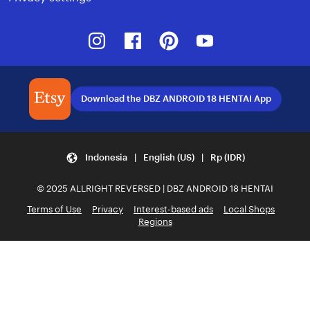
Instagram
Facebook
Pinterest
Youtube
Download the DBZ ANDROID 18 HENTAI App
Indonesia | English (US) | Rp (IDR)
© 2025 ALLRIGHT REVERSED | DBZ ANDROID 18 HENTAI
Terms of Use
Privacy
Interest-based ads
Local Shops
Regions