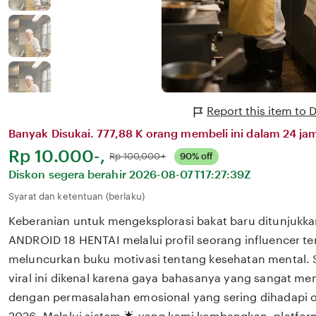
Report this item t
Banyak Disukai. 777,88 K orang membeli ini dalam 24 jam
Harga:
Rp 10.000-,
Normal:
Rp 100,000+
90% off
Diskon segera berahir
2026-08-07T17:27:39Z
Syarat dan ketentuan (berlaku)
Keberanian untuk mengeksplorasi bakat baru ditunjukka
ANDROID 18 HENTAI melalui profil seorang influencer te
meluncurkan buku motivasi tentang kesehatan mental. 
viral ini dikenal karena gaya bahasanya yang sangat m
dengan permasalahan emosional yang sering dihadapi ol