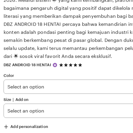
2026. Melalui sistem 🌟 yang kami kembangkan, platfor
bagaimana pengaruh digital yang positif dapat dikelola
literasi yang memberikan dampak penyembuhan bagi 
DBZ ANDROID 18 HENTAI percaya bahwa kemandirian inte
konten adalah pondasi penting bagi kemajuan industri k
semakin berkembang pesat di pasar global. Dengan du
selalu update, kami terus memantau perkembangan pelu
dari 🌟 sosok viral favorit Anda secara eksklusif.
5
DBZ ANDROID 18 HENTAI
out
of
Color
5
stars
Size ∣ Add on
Add personalization