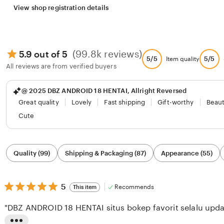
View shop registration details
(99.8k reviews)
5.9 out of 5
5/5
5/5
Item quality
All reviews are from verified buyers
@ 2025 DBZ ANDROID 18 HENTAI, Allright Reversed
Great quality
Lovely
Fast shipping
Gift-worthy
Beaut
Cute
Filter
Quality (99)
Shipping & Packaging (87)
Appearance (55)
by
category
5
5
Recommends
This item
out
of
"DBZ ANDROID 18 HENTAI situs bokep favorit selalu updat
5
stars