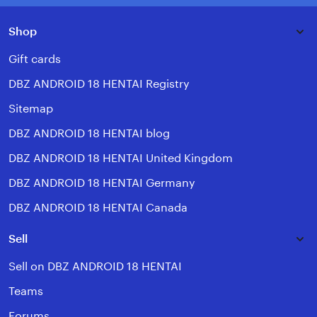
Shop
Gift cards
DBZ ANDROID 18 HENTAI Registry
Sitemap
DBZ ANDROID 18 HENTAI blog
DBZ ANDROID 18 HENTAI United Kingdom
DBZ ANDROID 18 HENTAI Germany
DBZ ANDROID 18 HENTAI Canada
Sell
Sell on DBZ ANDROID 18 HENTAI
Teams
Forums