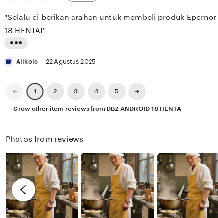
out
E
i
i
of
"Selalu di berikan arahan untuk membeli produk Eporne
5
S
e
n
stars
18 HENTAI"
E
w
g
E
b
r
L
K
y
e
i
Alikolo
22 Agustus 2025
X
v
s
I
i
t
Previous
Next
2
3
4
5
1
page
page
X
e
i
Show other item reviews from DBZ ANDROID 18 HENTAI
I
w
n
X
b
g
Photos from reviews
I
y
r
R
e
e
v
n
i
d
e
y
w