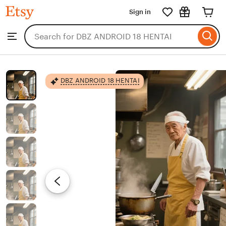
DBZ
Sign in
Skip
ANDROID
18
to
Search
Browse
HENTAI
ontent
for
items
or
shops
DBZ ANDROID 18 HENTAI