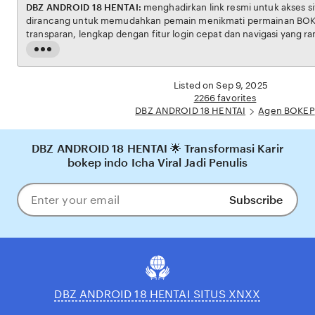
DBZ ANDROID 18 HENTAI:
menghadirkan link resmi untuk akses situs BOKEP. Platform ini
dirancang untuk memudahkan pemain menikmati permainan BOKEP dengan aman dan
transparan, lengkap dengan fitur login cepat dan navigasi yang ramah pengguna. Setiap
transaksi dijamin aman, sementara update hasil dan informasi permainan selalu tersedia
Read
secara real-time. Dengan DBZ ANDROID 18 HENTAI, pengguna bisa merasak
the
pengalaman bermain Eporner yang nyaman, adil, dan terpercaya, menjadikannya pilihan
full
Listed on Sep 9, 2025
utama bagi pecinta BOKEP online di Indonesia.
description
2266 favorites
DBZ ANDROID 18 HENTAI
Agen BOKEP
DBZ ANDROID 18 HENTAI 🌟 Transformasi Karir
bokep indo Icha Viral Jadi Penulis
Subscribe
Enter
your
email
DBZ ANDROID 18 HENTAI SITUS XNXX