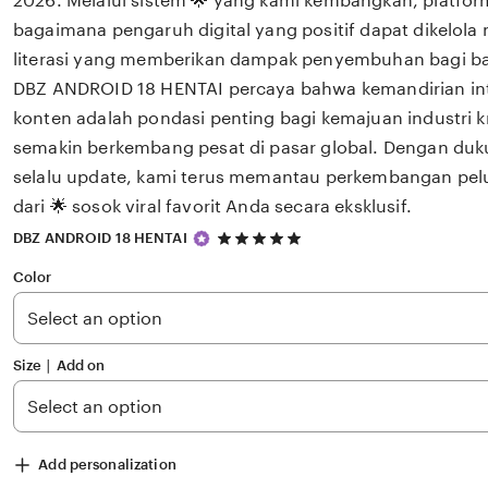
2026. Melalui sistem 🌟 yang kami kembangkan, platfor
bagaimana pengaruh digital yang positif dapat dikelola
literasi yang memberikan dampak penyembuhan bagi 
DBZ ANDROID 18 HENTAI percaya bahwa kemandirian inte
konten adalah pondasi penting bagi kemajuan industri k
semakin berkembang pesat di pasar global. Dengan du
selalu update, kami terus memantau perkembangan pelu
dari 🌟 sosok viral favorit Anda secara eksklusif.
5
DBZ ANDROID 18 HENTAI
out
of
Color
5
stars
Size ∣ Add on
Add personalization