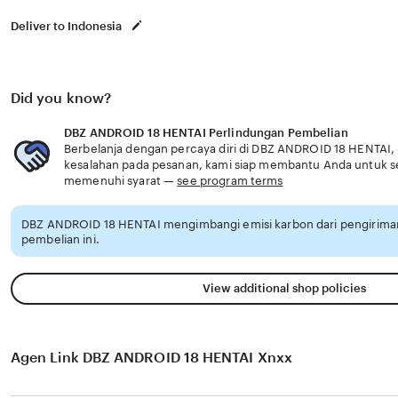
Deliver to Indonesia
Did you know?
DBZ ANDROID 18 HENTAI Perlindungan Pembelian
Berbelanja dengan percaya diri di DBZ ANDROID 18 HENTAI, m
kesalahan pada pesanan, kami siap membantu Anda untuk 
memenuhi syarat —
see program terms
DBZ ANDROID 18 HENTAI mengimbangi emisi karbon dari pengirim
pembelian ini.
View additional shop policies
Agen Link DBZ ANDROID 18 HENTAI Xnxx