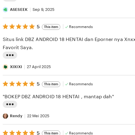
L
i
ASESEEK
Sep 9, 2025
s
5
t
5
Recommends
This item
out
i
of
Situs link DBZ ANDROID 18 HENTAI dan Eporner nya Xnxx
5
n
stars
Favorit Saya.
g
r
L
e
i
XIXIXI
27 April 2025
v
s
i
5
t
5
Recommends
This item
out
e
i
of
"BOKEP DBZ ANDROID 18 HENTAI , mantap dah"
5
w
n
stars
b
g
L
y
r
i
Rendy
22 Mei 2025
A
e
s
S
v
5
t
5
Recommends
This item