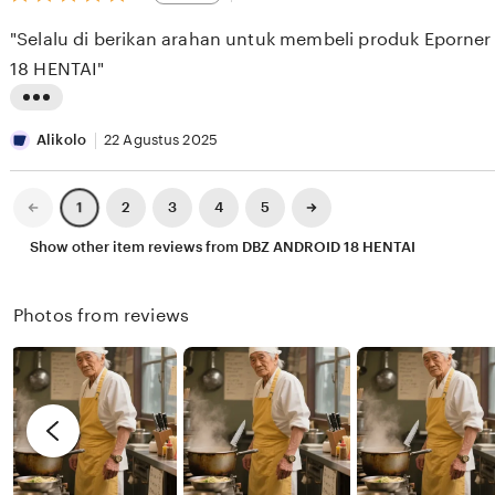
out
E
i
i
of
"Selalu di berikan arahan untuk membeli produk Eporne
5
S
e
n
stars
18 HENTAI"
E
w
g
E
b
r
L
K
y
e
i
Alikolo
22 Agustus 2025
X
v
s
I
i
t
Previous
Next
2
3
4
5
1
page
page
X
e
i
Show other item reviews from DBZ ANDROID 18 HENTAI
I
w
n
X
b
g
Photos from reviews
I
y
r
R
e
e
v
n
i
d
e
y
w