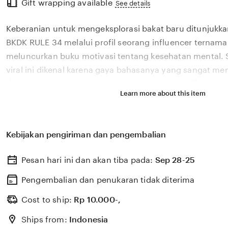
Gift wrapping available
the
See details
full
Keberanian untuk mengeksplorasi bakat baru ditunjukka
description
BKDK RULE 34 melalui profil seorang influencer ternama
meluncurkan buku motivasi tentang kesehatan mental. 
viral ini dikenal karena gaya bahasanya yang sangat m
dengan permasalahan emosional yang sering dihadapi ol
Learn more about this item
2026. Melalui sistem 💎 yang kami kembangkan, platfor
bagaimana pengaruh digital yang positif dapat dikelola
literasi yang memberikan dampak penyembuhan bagi 
Kebijakan pengiriman dan pengembalian
BKDK RULE 34 percaya bahwa kemandirian intelektual pa
adalah pondasi penting bagi kemajuan industri kreatif 
Pesan hari ini dan akan tiba pada:
Sep 28-25
berkembang pesat di pasar global. Dengan dukungan bo
update, kami terus memantau perkembangan peluncuran 
Pengembalian dan penukaran tidak diterima
sosok viral favorit Anda secara eksklusif.
Cost to ship:
Rp
10.000-,
Ships from:
Indonesia