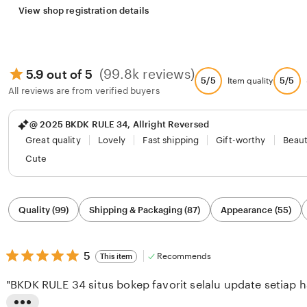
View shop registration details
(99.8k reviews)
5.9 out of 5
5/5
5/5
Item quality
All reviews are from verified buyers
@ 2025 BKDK RULE 34, Allright Reversed
Great quality
Lovely
Fast shipping
Gift-worthy
Beaut
Cute
Filter
Quality (99)
Shipping & Packaging (87)
Appearance (55)
by
category
5
5
Recommends
This item
out
of
"BKDK RULE 34 situs bokep favorit selalu update setiap ha
5
stars