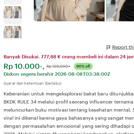
Report th
Banyak Disukai. 777,88 K orang membeli ini dalam 24 jam
Harga:
Rp 10.000-,
Normal:
Rp 100,000+
90% off
Diskon segera berahir
2026-08-08T03:38:00Z
Syarat dan ketentuan (berlaku)
Keberanian untuk mengeksplorasi bakat baru ditunjukka
BKDK RULE 34 melalui profil seorang influencer ternama
meluncurkan buku motivasi tentang kesehatan mental. 
viral ini dikenal karena gaya bahasanya yang sangat m
dengan permasalahan emosional yang sering dihadapi ol