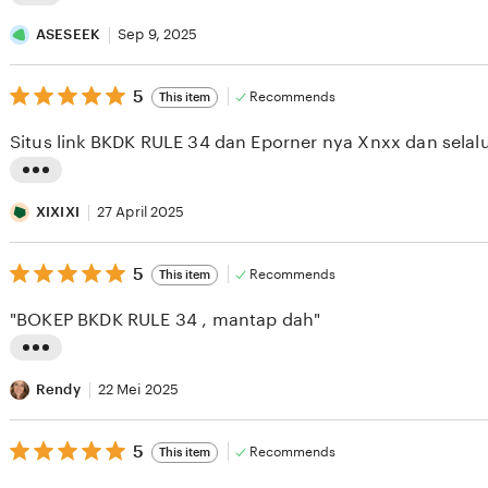
L
i
ASESEEK
Sep 9, 2025
s
5
t
5
Recommends
This item
out
i
of
Situs link BKDK RULE 34 dan Eporner nya Xnxx dan selalu
5
n
stars
g
L
r
i
XIXIXI
27 April 2025
e
s
v
5
t
5
Recommends
This item
out
i
i
of
"BOKEP BKDK RULE 34 , mantap dah"
5
e
n
stars
w
g
L
b
r
i
Rendy
22 Mei 2025
y
e
s
A
v
5
t
5
Recommends
This item
out
S
i
i
of