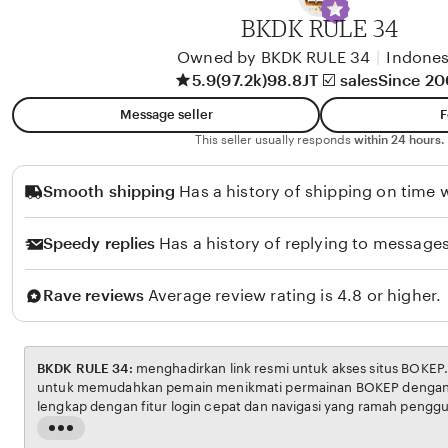
A
BKDK RULE 34
l
i
Owned by BKDK RULE 34
|
Indones
5.9
(97.2k)
98.8JT ☑️ sales
Since 2
k
o
Message seller
F
l
This seller usually responds
within 24 hours.
o
Smooth shipping
Has a history of shipping on time w
Speedy replies
Has a history of replying to messages
Rave reviews
Average review rating is 4.8 or higher.
BKDK RULE 34:
menghadirkan link resmi untuk akses situs BOKEP. Platform ini dirancang
untuk memudahkan pemain menikmati permainan BOKEP dengan aman dan transparan,
lengkap dengan fitur login cepat dan navigasi yang ramah pengguna. Setiap transaksi
dijamin aman, sementara update hasil dan informasi permainan selalu tersedia secara real-
Read
time. Dengan BKDK RULE 34, pengguna bisa merasakan pengalaman bermain Eporner