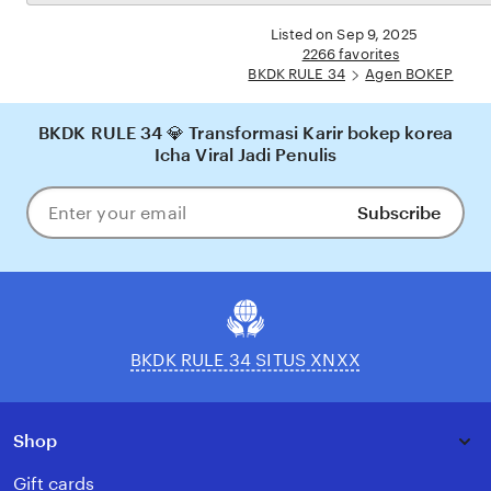
the
yang nyaman, adil, dan terpercaya, menjadikannya pilihan utama bagi pecinta BOKEP
full
Listed on Sep 9, 2025
online di Indonesia.
description
2266 favorites
BKDK RULE 34
Agen BOKEP
BKDK RULE 34 💎 Transformasi Karir bokep korea
Icha Viral Jadi Penulis
Subscribe
Enter
your
email
BKDK RULE 34 SITUS XNXX
Shop
Gift cards