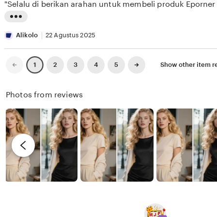
"Selalu di berikan arahan untuk membeli produk Eporner
5
E
e
n
stars
S
w
g
L
E
b
r
i
Alikolo
22 Agustus 2025
E
y
e
s
K
X
v
t
Previous
Next
2
3
4
5
Show other item r
1
page
page
I
i
i
X
e
n
Photos from reviews
I
w
g
X
b
r
I
y
e
R
v
e
i
n
e
d
w
y
b
y