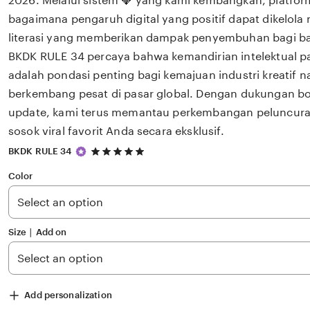
2026. Melalui sistem 💎 yang kami kembangkan, platfor
bagaimana pengaruh digital yang positif dapat dikelola
literasi yang memberikan dampak penyembuhan bagi 
BKDK RULE 34 percaya bahwa kemandirian intelektual pa
adalah pondasi penting bagi kemajuan industri kreatif 
berkembang pesat di pasar global. Dengan dukungan bo
update, kami terus memantau perkembangan peluncuran 
sosok viral favorit Anda secara eksklusif.
5
BKDK RULE 34
out
of
Color
5
stars
Size ∣ Add on
Add personalization