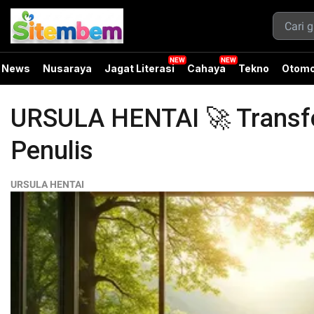
News
Nusaraya
Jagat Literasi
Cahaya
Tekno
Otomo
URSULA HENTAI 🚀 Transfor
Penulis
URSULA HENTAI