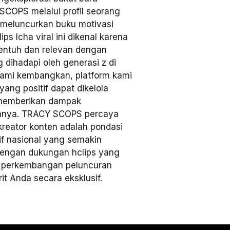
SCOPS melalui profil seorang
s meluncurkan buku motivasi
ps Icha viral ini dikenal karena
ntuh dan relevan dengan
dihadapi oleh generasi z di
kami kembangkan, platform kami
ang positif dapat dikelola
g memberikan dampak
anya. TRACY SCOPS percaya
kreator konten adalah pondasi
tif nasional yang semakin
Dengan dukungan hclips yang
u perkembangan peluncuran
rit Anda secara eksklusif.