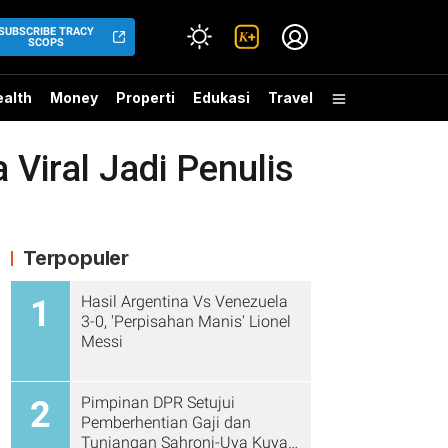
SUBSCRIBE TRACY
SCOPS
alth
Money
Properti
Edukasi
Travel
Viral Jadi Penulis
Terpopuler
Hasil Argentina Vs Venezuela
1
3-0, 'Perpisahan Manis' Lionel
Messi
Pimpinan DPR Setujui
2
Pemberhentian Gaji dan
Tunjangan Sahroni-Uya Kuya