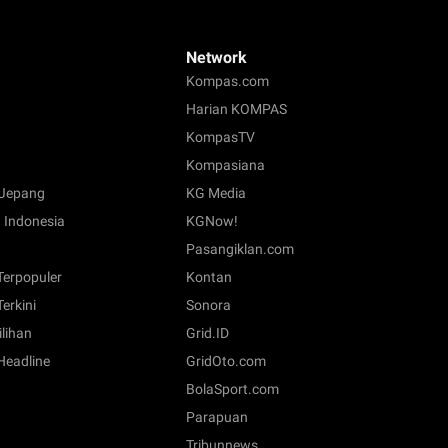
Network
Kompas.com
Harian KOMPAS
KompasTV
Kompasiana
Jepang
KG Media
 Indonesia
KGNow!
Pasangiklan.com
 Terpopuler
Kontan
Terkini
Sonora
ilihan
Grid.ID
 Headline
GridOto.com
BolaSport.com
Parapuan
Tribunnews