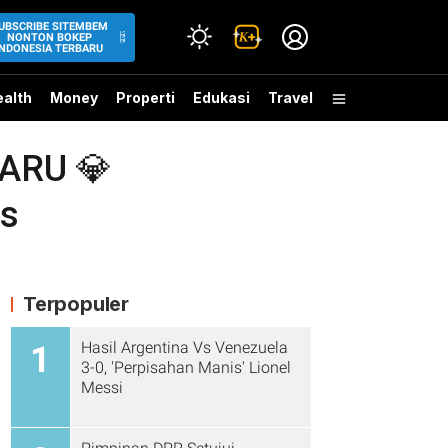
UBSCRIBE SITEMBEM
NONTON BOKEP
INDONESIA TERBARU
alth
Money
Properti
Edukasi
Travel
ARU 💎
is
Terpopuler
Hasil Argentina Vs Venezuela
1
3-0, 'Perpisahan Manis' Lionel
Messi