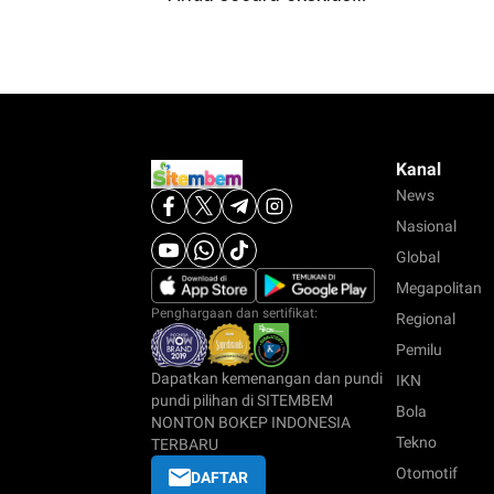
Kanal
News
Nasional
Global
Megapolitan
Penghargaan dan sertifikat:
Regional
Pemilu
Dapatkan kemenangan dan pundi
IKN
pundi pilihan di SITEMBEM
Bola
NONTON BOKEP INDONESIA
Tekno
TERBARU
Otomotif
DAFTAR