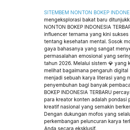
SITEMBEM NONTON BOKEP INDONE
mengeksplorasi bakat baru ditunjuk
NONTON BOKEP INDONESIA TERBARU 
influencer ternama yang kini sukse
tentang kesehatan mental. Sosok mofo
gaya bahasanya yang sangat menye
permasalahan emosional yang sering 
tahun 2026. Melalui sistem 💎 yang
melihat bagaimana pengaruh digital y
menjadi sebuah karya literasi yan
penyembuhan bagi banyak pemba
BOKEP INDONESIA TERBARU percaya 
para kreator konten adalah pondasi 
kreatif nasional yang semakin berke
Dengan dukungan mofos yang selalu
perkembangan peluncuran karya terbar
Anda secara eksklusif.