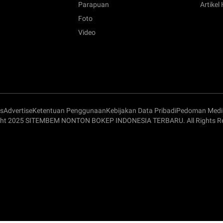
Parapuan
Artikel
Foto
Video
s
Advertise
Ketentuan Penggunaan
Kebijakan Data Pribadi
Pedoman Media
ght 2025 SITEMBEM NONTON BOKEP INDONESIA TERBARU. All Rights Re