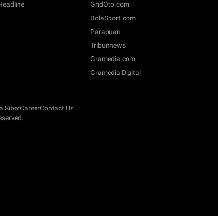
 Headline
GridOto.com
BolaSport.com
Parapuan
Tribunnews
Gramedia.com
Gramedia Digital
 Siber
Career
Contact Us
served.