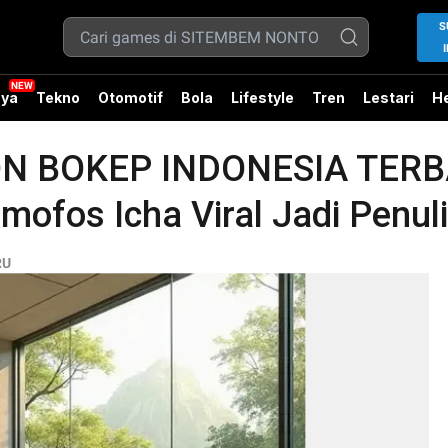
S
ya
Tekno
Otomotif
Bola
Lifestyle
Tren
Lestari
He
N BOKEP INDONESIA TERB
mofos Icha Viral Jadi Penul
RU