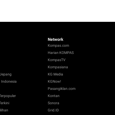
Network
Kompas.com
Harian KOMPAS
KompasTV
Kompasiana
Jepang
KG Media
 Indonesia
KGNow!
Pasangiklan.com
 Terpopuler
Kontan
Terkini
Sonora
ilihan
Grid.ID