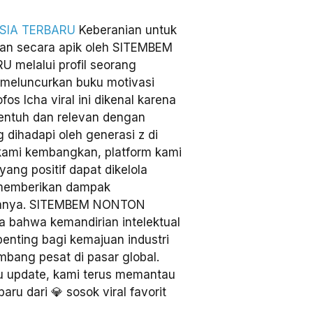
SIA TERBARU
Keberanian untuk
kan secara apik oleh SITEMBEM
melalui profil seorang
s meluncurkan buku motivasi
s Icha viral ini dikenal karena
ntuh dan relevan dengan
dihadapi oleh generasi z di
 kami kembangkan, platform kami
ang positif dapat dikelola
g memberikan dampak
canya. SITEMBEM NONTON
bahwa kemandirian intelektual
penting bagi kemajuan industri
mbang pesat di pasar global.
 update, kami terus memantau
u dari 💎 sosok viral favorit