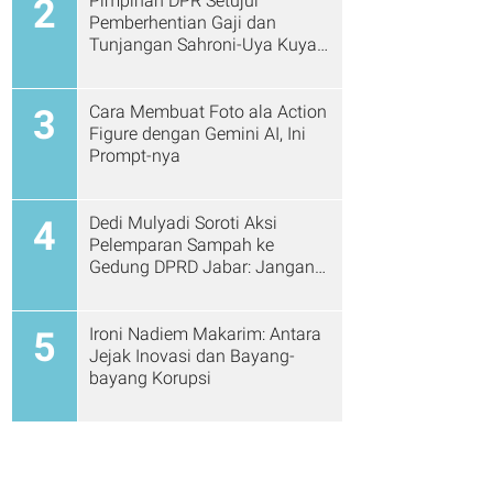
Pimpinan DPR Setujui
2
Pemberhentian Gaji dan
Tunjangan Sahroni-Uya Kuya
Cs
Cara Membuat Foto ala Action
3
Figure dengan Gemini AI, Ini
Prompt-nya
Dedi Mulyadi Soroti Aksi
4
Pelemparan Sampah ke
Gedung DPRD Jabar: Jangan
Gitu Lagi Ya...
Ironi Nadiem Makarim: Antara
5
Jejak Inovasi dan Bayang-
bayang Korupsi