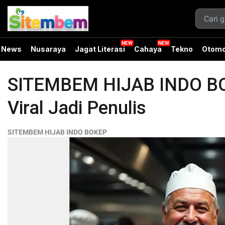
News
Nusaraya
Jagat Literasi
Cahaya
Tekno
Otomo
SITEMBEM HIJAB INDO BOKE
Viral Jadi Penulis
SITEMBEM HIJAB INDO BOKEP