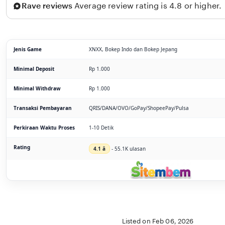
Rave reviews
Average review rating is 4.8 or higher.
Jenis Game
XNXX, Bokep Indo dan Bokep Jepang
Minimal Deposit
Rp 1.000
Minimal Withdraw
Rp 1.000
Transaksi Pembayaran
QRIS/DANA/OVO/GoPay/ShopeePay/Pulsa
Perkiraan Waktu Proses
1-10 Detik
Rating
4.1 â­
- 55.1K ulasan
Listed on Feb 06, 2026