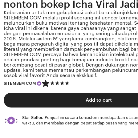
nonton bokep Icha Viral Jadi
Keberanian untuk mengeksplorasi bakat baru ditunjukkan 
SITEMBEM COM melalui profil seorang influencer ternama
meluncurkan buku motivasi tentang kesehatan mental. 
Icha viral ini dikenal karena gaya bahasanya yang sanga
dengan permasalahan emosional yang sering dihadapi ole
2026. Melalui sistem 🌺 yang kami kembangkan, platform
bagaimana pengaruh digital yang positif dapat dikelola 
literasi yang memberikan dampak penyembuhan bagi b
SITEMBEM COM percaya bahwa kemandirian intelektual p
adalah pondasi penting bagi kemajuan industri kreatif n
berkembang pesat di pasar global. Dengan dukungan non
update, kami terus memantau perkembangan peluncuran k
sosok viral favorit Anda secara eksklusif.
5
SITEMBEM COM
out
of
5
Add to cart
stars
Star Seller.
Penjual ini secara konsisten mendapatkan ulasan
waktu, dan membalas dengan cepat setiap pesan yang mere