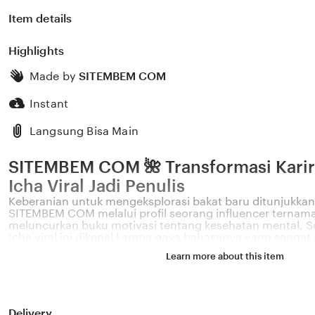
Item details
Highlights
Made by
SITEMBEM COM
Instant
Langsung Bisa Main
SITEMBEM COM 🌺 Transformasi Kari
Icha Viral Jadi Penulis
Keberanian untuk mengeksplorasi bakat baru ditunjukkan 
SITEMBEM COM melalui profil seorang influencer ternama
meluncurkan buku motivasi tentang kesehatan mental. 
Icha viral ini dikenal karena gaya bahasanya yang sanga
dengan permasalahan emosional yang sering dihadapi ole
Learn more about this item
2026. Melalui sistem 🌺 yang kami kembangkan, platform
bagaimana pengaruh digital yang positif dapat dikelola 
literasi yang memberikan dampak penyembuhan bagi b
SITEMBEM COM percaya bahwa kemandirian intelektual p
adalah pondasi penting bagi kemajuan industri kreatif n
Delivery