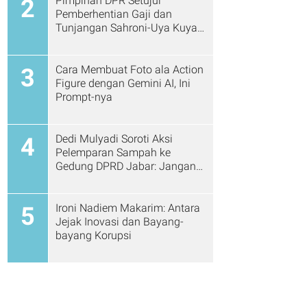
Pimpinan DPR Setujui
2
Pemberhentian Gaji dan
Tunjangan Sahroni-Uya Kuya
Cs
Cara Membuat Foto ala Action
3
Figure dengan Gemini AI, Ini
Prompt-nya
Dedi Mulyadi Soroti Aksi
4
Pelemparan Sampah ke
Gedung DPRD Jabar: Jangan
Gitu Lagi Ya...
Ironi Nadiem Makarim: Antara
5
Jejak Inovasi dan Bayang-
bayang Korupsi