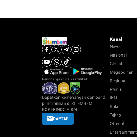
Kanal
News
Nasional
Global
Megapolitan
Penghargaan dan sertifikat:
Regional
Pemilu
Dapatkan kemenangan dan pundi
IKN
pundi pilihan di SITEMBEM
Bola
BOKEPINDO VIRAL
Tekno
DAFTAR
Otomotif
Entertainment