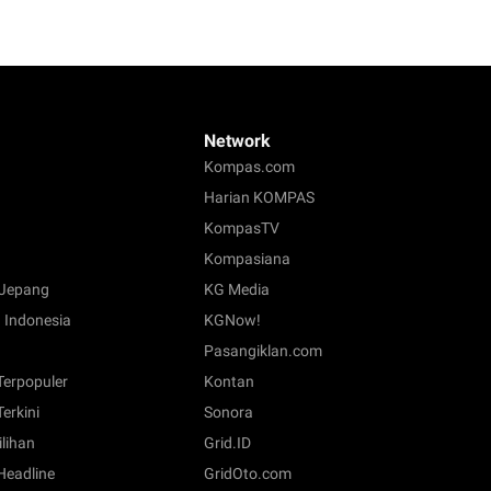
Network
Kompas.com
Harian KOMPAS
KompasTV
Kompasiana
Jepang
KG Media
 Indonesia
KGNow!
Pasangiklan.com
 Terpopuler
Kontan
Terkini
Sonora
ilihan
Grid.ID
 Headline
GridOto.com