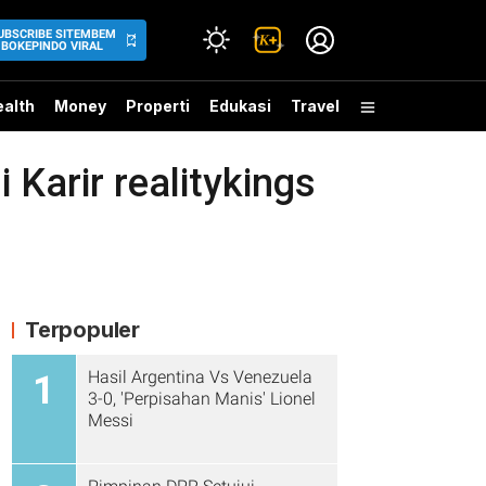
UBSCRIBE SITEMBEM
BOKEPINDO VIRAL
alth
Money
Properti
Edukasi
Travel
arir realitykings
Terpopuler
Hasil Argentina Vs Venezuela
1
3-0, 'Perpisahan Manis' Lionel
Messi