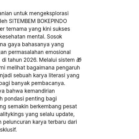
nian untuk mengeksplorasi
k oleh SITEMBEM BOKEPINDO
cer ternama yang kini sukses
kesehatan mental. Sosok
karena gaya bahasanya yang
gan permasalahan emosional
 di tahun 2026. Melalui sistem 🎁
mi melihat bagaimana pengaruh
enjadi sebuah karya literasi yang
agi banyak pembacanya.
a bahwa kemandirian
ah pondasi penting bagi
 yang semakin berkembang pesat
alitykings yang selalu update,
peluncuran karya terbaru dari
klusif.