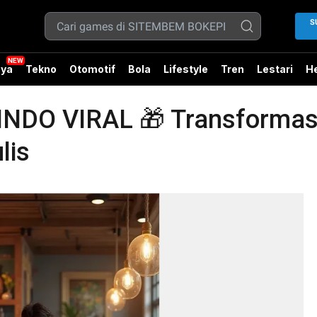
S
ya
Tekno
Otomotif
Bola
Lifestyle
Tren
Lestari
He
O VIRAL 🎁 Transformasi K
lis