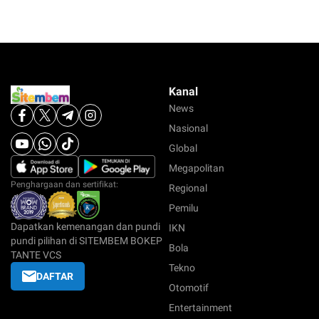
Kanal
News
Nasional
Global
Megapolitan
Penghargaan dan sertifikat:
Regional
Pemilu
Dapatkan kemenangan dan pundi
IKN
pundi pilihan di SITEMBEM BOKEP
Bola
TANTE VCS
Tekno
DAFTAR
Otomotif
Entertainment