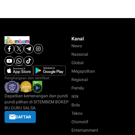
Kanal
News
Nasional
Global
Megapolitan
Penghargaan dan sertifikat:
Regional
Pemilu
Dapatkan kemenangan dan pundi
IKN
pundi pilihan di SITEMBEM BOKEP
Bola
BU GURU SALSA
Tekno
DAFTAR
Otomotif
Entertainment