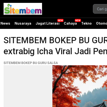
News
Nusaraya
Jagat Literasi
Cahaya
Tekno
Otomo
SITEMBEM BOKEP BU GURU 
extrabig Icha Viral Jadi Pen
SITEMBEM BOKEP BU GURU SALSA