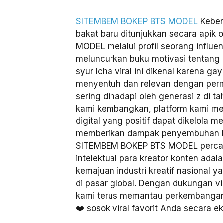
SITEMBEM BOKEP BTS MODEL
Keber
bakat baru ditunjukkan secara api
MODEL melalui profil seorang influe
meluncurkan buku motivasi tentang 
syur Icha viral ini dikenal karena 
menyentuh dan relevan dengan per
sering dihadapi oleh generasi z di t
kami kembangkan, platform kami me
digital yang positif dapat dikelola m
memberikan dampak penyembuhan b
SITEMBEM BOKEP BTS MODEL perca
intelektual para kreator konten adal
kemajuan industri kreatif nasional
di pasar global. Dengan dukungan vi
kami terus memantau perkembangan 
❤️ sosok viral favorit Anda secara eks