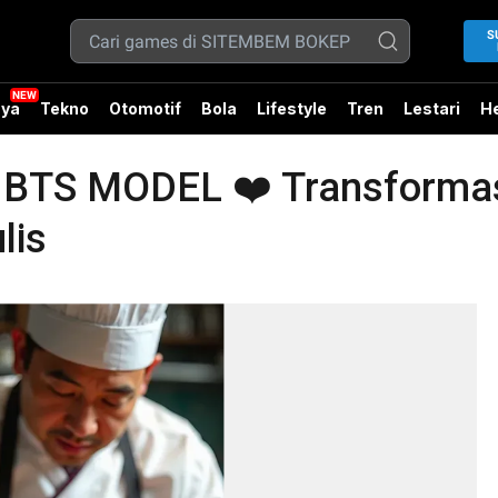
S
ya
Tekno
Otomotif
Bola
Lifestyle
Tren
Lestari
He
S MODEL ❤️ Transformasi 
lis