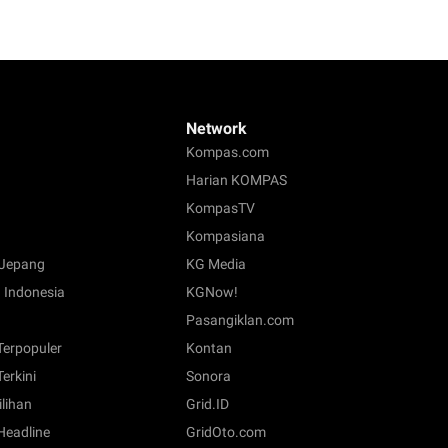
Network
Kompas.com
Harian KOMPAS
KompasTV
Kompasiana
Jepang
KG Media
 Indonesia
KGNow!
Pasangiklan.com
 Terpopuler
Kontan
Terkini
Sonora
ilihan
Grid.ID
 Headline
GridOto.com