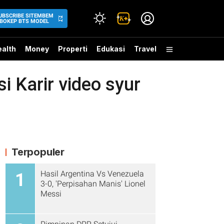
UBSCRIBE SITEMBEM
BOKEP BTS MODEL
alth
Money
Properti
Edukasi
Travel
Karir video syur
Terpopuler
Hasil Argentina Vs Venezuela
1
3-0, 'Perpisahan Manis' Lionel
Messi