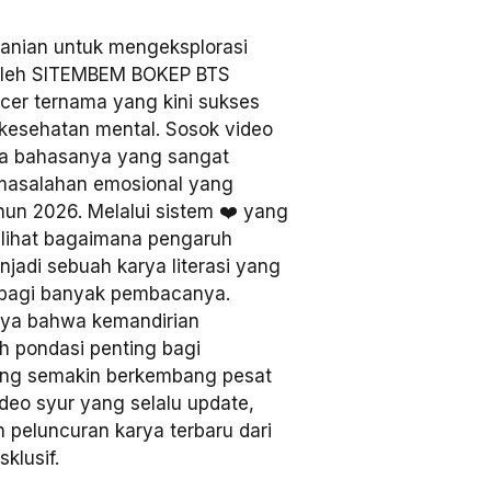
anian untuk mengeksplorasi
k oleh SITEMBEM BOKEP BTS
ncer ternama yang kini sukses
kesehatan mental. Sosok video
gaya bahasanya yang sangat
masalahan emosional yang
ahun 2026. Melalui sistem ❤️ yang
lihat bagaimana pengaruh
enjadi sebuah karya literasi yang
agi banyak pembacanya.
ya bahwa kemandirian
ah pondasi penting bagi
 yang semakin berkembang pesat
deo syur yang selalu update,
peluncuran karya terbaru dari
klusif.