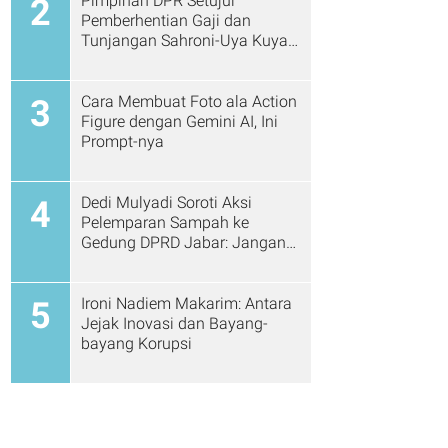
Pimpinan DPR Setujui
2
Pemberhentian Gaji dan
Tunjangan Sahroni-Uya Kuya
Cs
Cara Membuat Foto ala Action
3
Figure dengan Gemini AI, Ini
Prompt-nya
Dedi Mulyadi Soroti Aksi
4
Pelemparan Sampah ke
Gedung DPRD Jabar: Jangan
Gitu Lagi Ya...
Ironi Nadiem Makarim: Antara
5
Jejak Inovasi dan Bayang-
bayang Korupsi