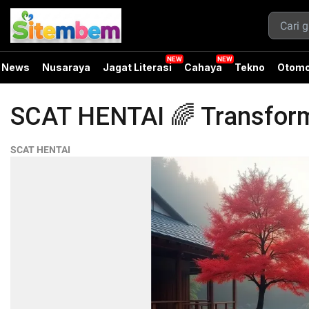
News
Nusaraya
Jagat Literasi
Cahaya
Tekno
Otomo
SCAT HENTAI 🌈 Transformas
SCAT HENTAI