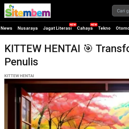
News
Nusaraya
Jagat Literasi
Cahaya
Tekno
Otomo
KITTEW HENTAI 🎯 Transfor
Penulis
KITTEW HENTAI