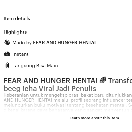
Item details
Highlights
Made by
FEAR AND HUNGER HENTAI
Instant
Langsung Bisa Main
FEAR AND HUNGER HENTAI 🌈 Transfo
beeg Icha Viral Jadi Penulis
Keberanian untuk mengeksplorasi bakat baru ditunjukkan
AND HUNGER HENTAI melalui profil seorang influencer te
meluncurkan buku motivasi tentang kesehatan mental. Sos
dikenal karena gaya bahasanya yang sangat menyentuh 
permasalahan emosional yang sering dihadapi oleh gener
Learn more about this item
Melalui sistem 🌈 yang kami kembangkan, platform kami
pengaruh digital yang positif dapat dikelola menjadi sebu
memberikan dampak penyembuhan bagi banyak pembac