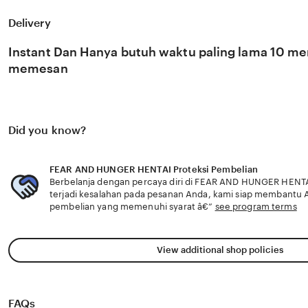
HUNGER HENTAI percaya bahwa kemandirian intelektual p
adalah pondasi penting bagi kemajuan industri kreatif n
Delivery
berkembang pesat di pasar global. Dengan dukungan bee
kami terus memantau perkembangan peluncuran karya ter
Instant Dan Hanya butuh waktu paling lama 10 men
viral favorit Anda secara eksklusif.
memesan
Did you know?
FEAR AND HUNGER HENTAI Proteksi Pembelian
Berbelanja dengan percaya diri di FEAR AND HUNGER HENTA
terjadi kesalahan pada pesanan Anda, kami siap membantu
pembelian yang memenuhi syarat â€”
see program terms
View additional shop policies
FAQs