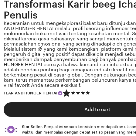
Transformasi Karir beeg Icha
Penulis
Keberanian untuk mengeksplorasi bakat baru ditunjukkan
AND HUNGER HENTAI melalui profil seorang influencer te
meluncurkan buku motivasi tentang kesehatan mental. Sos
dikenal karena gaya bahasanya yang sangat menyentuh 
permasalahan emosional yang sering dihadapi oleh gener
Melalui sistem 🌈 yang kami kembangkan, platform kami
pengaruh digital yang positif dapat dikelola menjadi sebu
memberikan dampak penyembuhan bagi banyak pembac
HUNGER HENTAI percaya bahwa kemandirian intelektual p
adalah pondasi penting bagi kemajuan industri kreatif n
berkembang pesat di pasar global. Dengan dukungan bee
kami terus memantau perkembangan peluncuran karya ter
viral favorit Anda secara eksklusif.
5
FEAR AND HUNGER HENTAI
out
of
5
Add to cart
stars
Star Seller.
Penjual ini secara konsisten mendapatkan ulasan
waktu, dan membalas dengan cepat setiap pesan yang mere