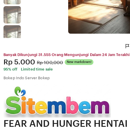
Banyak Dikunjungi 31.555 Orang Mengunjungi Dalam 24 Jam Terakhi
Price:
Rp 5.000
Original
Rp 100,000
New markdown!
Price:
95% off
Limited time sale
Bokep Indo Server Bokep
FEAR AND HUNGER HENTAI 