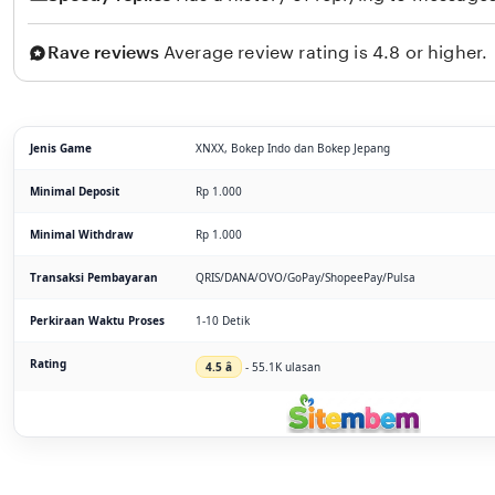
Rave reviews
Average review rating is 4.8 or higher.
Jenis Game
XNXX, Bokep Indo dan Bokep Jepang
Minimal Deposit
Rp 1.000
Minimal Withdraw
Rp 1.000
Transaksi Pembayaran
QRIS/DANA/OVO/GoPay/ShopeePay/Pulsa
Perkiraan Waktu Proses
1-10 Detik
Rating
4.5 â­
- 55.1K ulasan