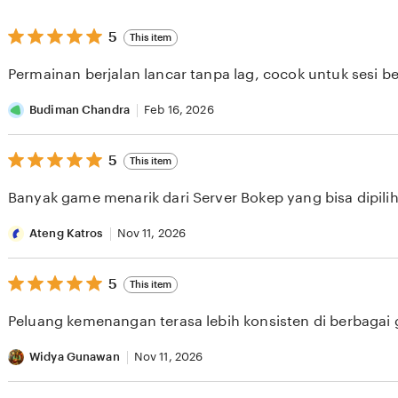
5
5
This item
out
of
Permainan berjalan lancar tanpa lag, cocok untuk sesi b
5
stars
Budiman Chandra
Feb 16, 2026
5
5
This item
out
of
Banyak game menarik dari Server Bokep yang bisa dipilih 
5
stars
Ateng Katros
Nov 11, 2026
5
5
This item
out
of
Peluang kemenangan terasa lebih konsisten di berbagai
5
stars
Widya Gunawan
Nov 11, 2026