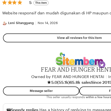
5
5
This item
out
of
Website responsif dan mudah digunakan di HP maupun 
5
stars
Leni Sitanggang
Nov 14, 2026
View all reviews for this item
FEAR AND HUNGER HENT
Owned by FEAR AND HUNGER HENTAI
|
I
5.0
(55.1k)
65.8k sales
Since 201
Message seller
F
This seller usually responds
within a few hours
Speedy replies
Has a history of replying to messages