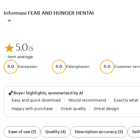
Informasi FEAR AND HUNGER HENTAI
5.0
/5
item average
5.0
5.0
5.0
Kecepatan
Kelengkapan
Customer serv
Buyer highlights, summarized by AI
Easy and quick download
Would recommend
Exactly what
Happy with purchase
Great quality
Great design
Filter
Ease of use (7)
Quality (4)
Description accuracy (3)
Sell
by
category