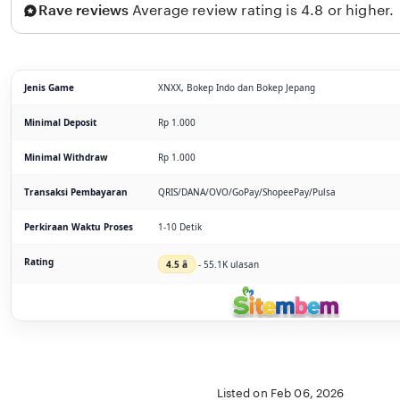
Rave reviews
Average review rating is 4.8 or higher.
Jenis Game
XNXX, Bokep Indo dan Bokep Jepang
Minimal Deposit
Rp 1.000
Minimal Withdraw
Rp 1.000
Transaksi Pembayaran
QRIS/DANA/OVO/GoPay/ShopeePay/Pulsa
Perkiraan Waktu Proses
1-10 Detik
Rating
4.5 â­
- 55.1K ulasan
Listed on Feb 06, 2026