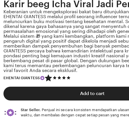
Karir beeg Icha Viral Jadi Pe
Keberanian untuk mengeksplorasi bakat baru ditunjukkan 
EHENTAI GIANTESS melalui profil seorang influencer tern
meluncurkan buku motivasi tentang kesehatan mental. Sos
dikenal karena gaya bahasanya yang sangat menyentuh 
permasalahan emosional yang sering dihadapi oleh gener
Melalui sistem 🎁 yang kami kembangkan, platform kami
pengaruh digital yang positif dapat dikelola menjadi sebu
memberikan dampak penyembuhan bagi banyak pembac
GIANTESS percaya bahwa kemandirian intelektual para kr
pondasi penting bagi kemajuan industri kreatif nasional
berkembang pesat di pasar global. Dengan dukungan bee
kami terus memantau perkembangan peluncuran karya ter
viral favorit Anda secara eksklusif.
5
EHENTAI GIANTESS
out
of
5
Add to cart
stars
Star Seller.
Penjual ini secara konsisten mendapatkan ulasan
waktu, dan membalas dengan cepat setiap pesan yang mere