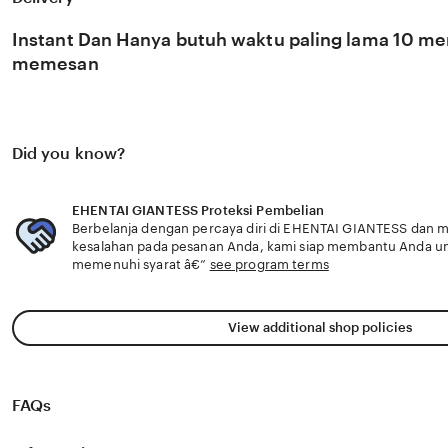
berkembang pesat di pasar global. Dengan dukungan bee
kami terus memantau perkembangan peluncuran karya ter
Instant Dan Hanya butuh waktu paling lama 10 men
viral favorit Anda secara eksklusif.
memesan
Did you know?
EHENTAI GIANTESS Proteksi Pembelian
Berbelanja dengan percaya diri di EHENTAI GIANTESS dan me
kesalahan pada pesanan Anda, kami siap membantu Anda u
memenuhi syarat â€”
see program terms
View additional shop policies
FAQs