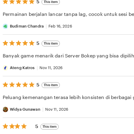
5
5
This item
out
of
Permainan berjalan lancar tanpa lag, cocok untuk sesi b
5
stars
Budiman Chandra
Feb 16, 2026
5
5
This item
out
of
Banyak game menarik dari Server Bokep yang bisa dipilih 
5
stars
Ateng Katros
Nov 11, 2026
5
5
This item
out
of
Peluang kemenangan terasa lebih konsisten di berbagai
5
stars
Widya Gunawan
Nov 11, 2026
5
5
This item
out