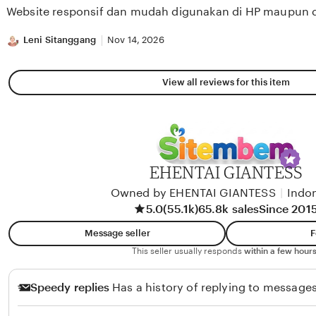
of
Website responsif dan mudah digunakan di HP maupun 
5
stars
Leni Sitanggang
Nov 14, 2026
View all reviews for this item
EHENTAI GIANTESS
Owned by EHENTAI GIANTESS
|
Indo
5.0
(55.1k)
65.8k sales
Since 201
Message seller
F
This seller usually responds
within a few hours
Speedy replies
Has a history of replying to messages