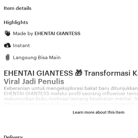
Item details
Highlights
Made by
EHENTAI GIANTESS
Instant
Langsung Bisa Main
EHENTAI GIANTESS 🎁 Transformasi Ka
Viral Jadi Penulis
Keberanian untuk mengeksplorasi bakat baru ditunjukkan 
EHENTAI GIANTESS melalui profil seorang influencer tern
meluncurkan buku motivasi tentang kesehatan mental. Sos
dikenal karena gaya bahasanya yang sangat menyentuh 
permasalahan emosional yang sering dihadapi oleh gener
Learn more about this item
Melalui sistem 🎁 yang kami kembangkan, platform kami
pengaruh digital yang positif dapat dikelola menjadi sebu
memberikan dampak penyembuhan bagi banyak pembac
GIANTESS percaya bahwa kemandirian intelektual para kr
pondasi penting bagi kemajuan industri kreatif nasional
Delivery