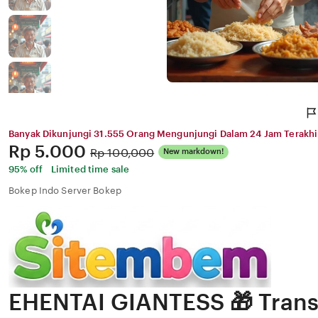
Banyak Dikunjungi 31.555 Orang Mengunjungi Dalam 24 Jam Terakhi
Price:
Rp 5.000
Original
Rp 100,000
New markdown!
Price:
95% off
Limited time sale
Bokep Indo Server Bokep
EHENTAI GIANTESS 🎁 Trans