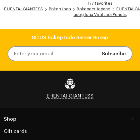
177 favorites
EHENTAI GIANTESS
Bokep Indo
Bokepers Jepang
EHENTAI GIA
beeg Icha Viral Jadi Penulis
SITUS Bokep Indo Server Bokep
Subscribe
Enter
your
email
EHENTAI GIANTESS
Shop
Gift cards