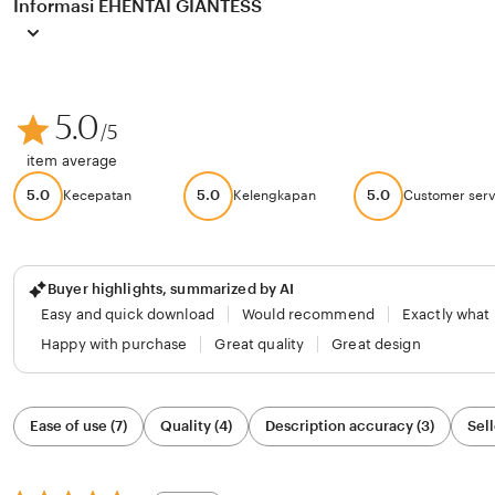
Informasi EHENTAI GIANTESS
5.0
/5
item average
5.0
5.0
5.0
Kecepatan
Kelengkapan
Customer serv
Buyer highlights, summarized by AI
Easy and quick download
Would recommend
Exactly what
Happy with purchase
Great quality
Great design
Filter
Ease of use (7)
Quality (4)
Description accuracy (3)
Sell
by
category