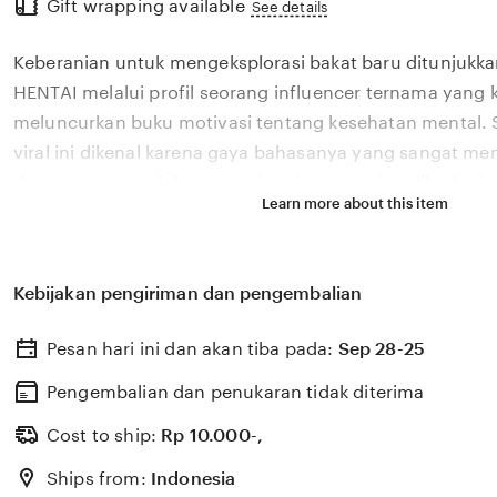
Gift wrapping available
the
See details
full
Keberanian untuk mengeksplorasi bakat baru ditunjukka
description
HENTAI melalui profil seorang influencer ternama yang k
meluncurkan buku motivasi tentang kesehatan mental. 
viral ini dikenal karena gaya bahasanya yang sangat m
dengan permasalahan emosional yang sering dihadapi ol
Learn more about this item
2026. Melalui sistem 🏆 yang kami kembangkan, platfor
bagaimana pengaruh digital yang positif dapat dikelola
literasi yang memberikan dampak penyembuhan bagi 
Kebijakan pengiriman dan pengembalian
HENTAI percaya bahwa kemandirian intelektual para kre
pondasi penting bagi kemajuan industri kreatif nasiona
Pesan hari ini dan akan tiba pada:
Sep 28-25
berkembang pesat di pasar global. Dengan dukungan fil
update, kami terus memantau perkembangan peluncuran 
Pengembalian dan penukaran tidak diterima
sosok viral favorit Anda secara eksklusif.
Cost to ship:
Rp
10.000-,
Ships from:
Indonesia