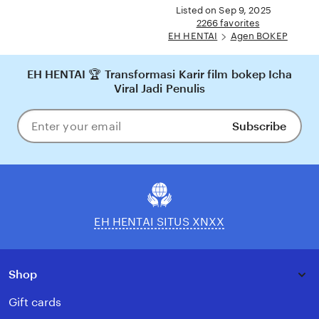
full
Listed on Sep 9, 2025
Indonesia.
description
2266 favorites
EH HENTAI
Agen BOKEP
EH HENTAI 🏆 Transformasi Karir film bokep Icha
Viral Jadi Penulis
Subscribe
Enter
your
email
EH HENTAI SITUS XNXX
Shop
Gift cards