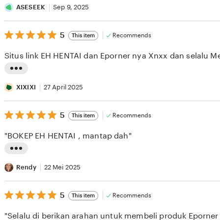
i
ASESEEK
Sep 9, 2025
s
5
t
5
Recommends
This item
out
i
of
Situs link EH HENTAI dan Eporner nya Xnxx dan selalu Me
5
n
stars
g
L
r
i
XIXIXI
27 April 2025
e
s
v
5
t
5
Recommends
This item
out
i
i
of
"BOKEP EH HENTAI , mantap dah"
5
e
n
stars
w
g
L
b
r
i
Rendy
22 Mei 2025
y
e
s
A
v
5
t
5
Recommends
This item
out
S
i
i
of
"Selalu di berikan arahan untuk membeli produk Eporner
5
E