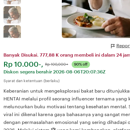
Report
Banyak Disukai. 777,88 K orang membeli ini dalam 24 jam
Harga:
Rp 10.000-,
Normal:
Rp 100,000+
90% off
Diskon segera berahir
2026-08-06T20:07:36Z
Syarat dan ketentuan (berlaku)
Keberanian untuk mengeksplorasi bakat baru ditunjukka
HENTAI melalui profil seorang influencer ternama yang k
meluncurkan buku motivasi tentang kesehatan mental. 
viral ini dikenal karena gaya bahasanya yang sangat m
dengan permasalahan emosional yang sering dihadapi ol