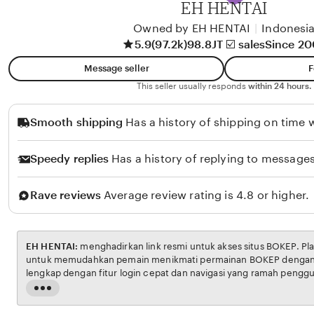
EH HENTAI
l
i
Owned by EH HENTAI
|
Indonesi
5.9
(97.2k)
98.8JT ☑️ sales
Since 2
k
o
Message seller
F
l
This seller usually responds
within 24 hours.
o
Smooth shipping
Has a history of shipping on time w
Speedy replies
Has a history of replying to messages
Rave reviews
Average review rating is 4.8 or higher.
EH HENTAI:
menghadirkan link resmi untuk akses situs BOKEP. Platform ini dirancang
untuk memudahkan pemain menikmati permainan BOKEP dengan aman dan transparan,
lengkap dengan fitur login cepat dan navigasi yang ramah pengguna. Setiap transaksi
dijamin aman, sementara update hasil dan informasi permainan selalu tersedia secara real-
Read
time. Dengan EH HENTAI, pengguna bisa merasakan pengalaman bermain Eporner yang
the
nyaman, adil, dan terpercaya, menjadikannya pilihan utama bagi pecinta BOKEP online di