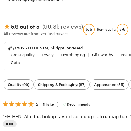
(99.8k reviews)
5.9 out of 5
5/5
5/5
Item quality
All reviews are from verified buyers
@ 2025 EH HENTAI, Allright Reversed
Great quality
Lovely
Fast shipping
Gift-worthy
Beaut
Cute
Filter
Quality (99)
Shipping & Packaging (87)
Appearance (55)
by
category
5
5
Recommends
This item
out
of
"EH HENTAI situs bokep favorit selalu update setiap hari 
5
stars
L