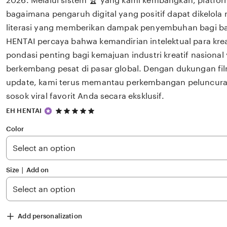
2026. Melalui sistem 🏆 yang kami kembangkan, platfor
bagaimana pengaruh digital yang positif dapat dikelola
literasi yang memberikan dampak penyembuhan bagi 
HENTAI percaya bahwa kemandirian intelektual para kre
pondasi penting bagi kemajuan industri kreatif nasiona
berkembang pesat di pasar global. Dengan dukungan fil
update, kami terus memantau perkembangan peluncuran 
sosok viral favorit Anda secara eksklusif.
5
EH HENTAI
out
of
Color
5
stars
Size ∣ Add on
Add personalization