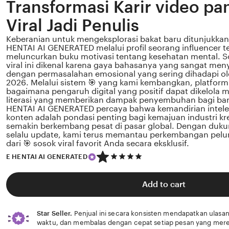
Transformasi Karir video pa
Viral Jadi Penulis
Keberanian untuk mengeksplorasi bakat baru ditunjukkan 
HENTAI AI GENERATED melalui profil seorang influencer t
meluncurkan buku motivasi tentang kesehatan mental. S
viral ini dikenal karena gaya bahasanya yang sangat men
dengan permasalahan emosional yang sering dihadapi ole
2026. Melalui sistem 🎯 yang kami kembangkan, platform
bagaimana pengaruh digital yang positif dapat dikelola 
literasi yang memberikan dampak penyembuhan bagi ba
HENTAI AI GENERATED percaya bahwa kemandirian intelek
konten adalah pondasi penting bagi kemajuan industri kre
semakin berkembang pesat di pasar global. Dengan duk
selalu update, kami terus memantau perkembangan pelun
dari 🎯 sosok viral favorit Anda secara eksklusif.
5
E HENTAI AI GENERATED
out
of
5
Add to cart
stars
Star Seller.
Penjual ini secara konsisten mendapatkan ulasan
waktu, dan membalas dengan cepat setiap pesan yang mere