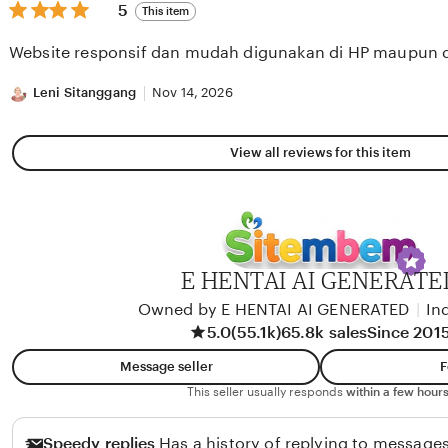
5
5
This item
out
of
Website responsif dan mudah digunakan di HP maupun 
5
stars
Leni Sitanggang
Nov 14, 2026
View all reviews for this item
E HENTAI AI GENERATE
Owned by E HENTAI AI GENERATED
|
In
5.0
(55.1k)
65.8k sales
Since 201
Message seller
F
This seller usually responds
within a few hours
Speedy replies
Has a history of replying to messages