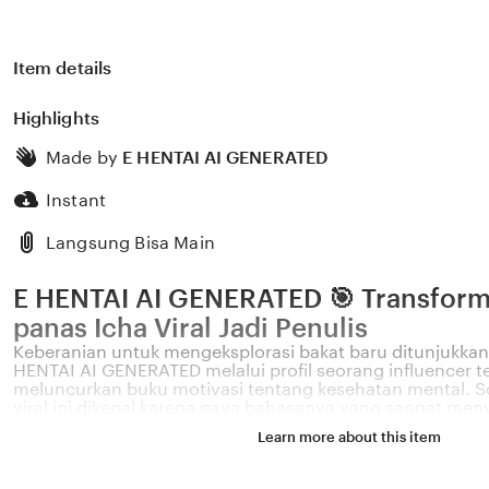
Item details
Highlights
Made by
E HENTAI AI GENERATED
Instant
Langsung Bisa Main
E HENTAI AI GENERATED 🎯 Transforma
panas Icha Viral Jadi Penulis
Keberanian untuk mengeksplorasi bakat baru ditunjukkan 
HENTAI AI GENERATED melalui profil seorang influencer t
meluncurkan buku motivasi tentang kesehatan mental. S
viral ini dikenal karena gaya bahasanya yang sangat men
dengan permasalahan emosional yang sering dihadapi ole
Learn more about this item
2026. Melalui sistem 🎯 yang kami kembangkan, platform
bagaimana pengaruh digital yang positif dapat dikelola 
literasi yang memberikan dampak penyembuhan bagi ba