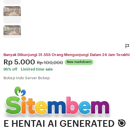
Banyak Dikunjungi 31.555 Orang Mengunjungi Dalam 24 Jam Terakhi
Price:
Rp 5.000
Original
Rp 100,000
New markdown!
Price:
95% off
Limited time sale
Bokep Indo Server Bokep
E HENTAI AI GENERATED 🎯