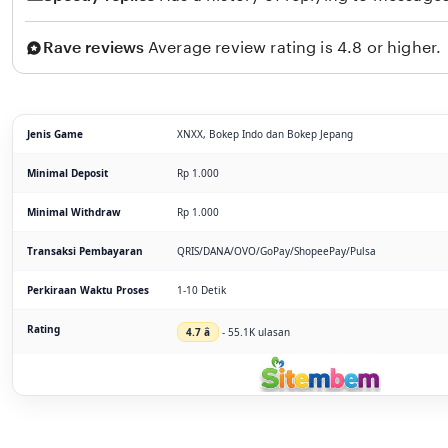
Rave reviews
Average review rating is 4.8 or higher.
Jenis Game
XNXX, Bokep Indo dan Bokep Jepang
Minimal Deposit
Rp 1.000
Minimal Withdraw
Rp 1.000
Transaksi Pembayaran
QRIS/DANA/OVO/GoPay/ShopeePay/Pulsa
Perkiraan Waktu Proses
1-10 Detik
Rating
4.7 â­
- 55.1K ulasan