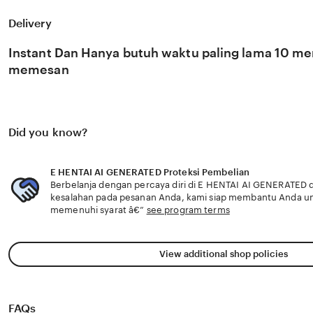
HENTAI AI GENERATED percaya bahwa kemandirian intelek
konten adalah pondasi penting bagi kemajuan industri kre
Delivery
semakin berkembang pesat di pasar global. Dengan duk
selalu update, kami terus memantau perkembangan pelun
Instant Dan Hanya butuh waktu paling lama 10 men
dari 🎯 sosok viral favorit Anda secara eksklusif.
memesan
Did you know?
E HENTAI AI GENERATED Proteksi Pembelian
Berbelanja dengan percaya diri di E HENTAI AI GENERATED d
kesalahan pada pesanan Anda, kami siap membantu Anda u
memenuhi syarat â€”
see program terms
View additional shop policies
FAQs