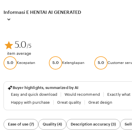
Informasi E HENTAI AI GENERATED
5.0
/5
item average
5.0
5.0
5.0
Kecepatan
Kelengkapan
Customer serv
Buyer highlights, summarized by AI
Easy and quick download
Would recommend
Exactly what
Happy with purchase
Great quality
Great design
Filter
Ease of use (7)
Quality (4)
Description accuracy (3)
Sell
by
category