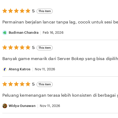
5
5
This item
out
of
Permainan berjalan lancar tanpa lag, cocok untuk sesi b
5
stars
Budiman Chandra
Feb 16, 2026
5
5
This item
out
of
Banyak game menarik dari Server Bokep yang bisa dipilih 
5
stars
Ateng Katros
Nov 11, 2026
5
5
This item
out
of
Peluang kemenangan terasa lebih konsisten di berbagai
5
stars
Widya Gunawan
Nov 11, 2026