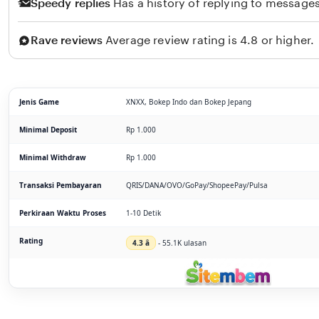
Speedy replies
Has a history of replying to messages
Rave reviews
Average review rating is 4.8 or higher.
Jenis Game
XNXX, Bokep Indo dan Bokep Jepang
Minimal Deposit
Rp 1.000
Minimal Withdraw
Rp 1.000
Transaksi Pembayaran
QRIS/DANA/OVO/GoPay/ShopeePay/Pulsa
Perkiraan Waktu Proses
1-10 Detik
Rating
4.3 â­
- 55.1K ulasan