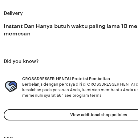
literasi yang memberikan dampak penyembuhan bagi b
CROSSDRESSER HENTAI percaya bahwa kemandirian intele
konten adalah pondasi penting bagi kemajuan industri kre
Delivery
semakin berkembang pesat di pasar global. Dengan duk
selalu update, kami terus memantau perkembangan pelun
Instant Dan Hanya butuh waktu paling lama 10 men
dari ❤️ sosok viral favorit Anda secara eksklusif.
memesan
Did you know?
CROSSDRESSER HENTAI Proteksi Pembelian
Berbelanja dengan percaya diri di CROSSDRESSER HENTAI da
kesalahan pada pesanan Anda, kami siap membantu Anda u
memenuhi syarat â€”
see program terms
View additional shop policies