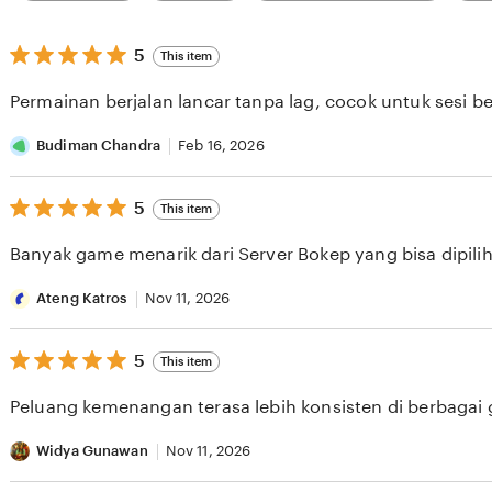
category
5
5
This item
out
of
Permainan berjalan lancar tanpa lag, cocok untuk sesi b
5
stars
Budiman Chandra
Feb 16, 2026
5
5
This item
out
of
Banyak game menarik dari Server Bokep yang bisa dipilih 
5
stars
Ateng Katros
Nov 11, 2026
5
5
This item
out
of
Peluang kemenangan terasa lebih konsisten di berbagai
5
stars
Widya Gunawan
Nov 11, 2026