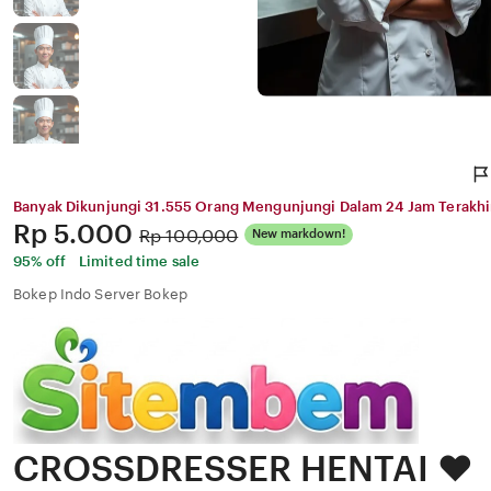
Banyak Dikunjungi 31.555 Orang Mengunjungi Dalam 24 Jam Terakhi
Price:
Rp 5.000
Original
Rp 100,000
New markdown!
Price:
95% off
Limited time sale
Bokep Indo Server Bokep
CROSSDRESSER HENTAI ❤️