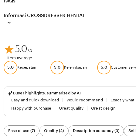
FAQs
Informasi CROSSDRESSER HENTAI
5.0
/5
item average
5.0
5.0
5.0
Kecepatan
Kelengkapan
Customer serv
Buyer highlights, summarized by AI
Easy and quick download
Would recommend
Exactly what
Happy with purchase
Great quality
Great design
Filter
Ease of use (7)
Quality (4)
Description accuracy (3)
Sell
by