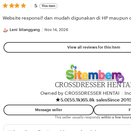
5
5
This item
out
of
Website responsif dan mudah digunakan di HP maupun 
5
stars
Leni Sitanggang
Nov 14, 2026
View all reviews for this item
CROSSDRESSER HENTA
Owned by CROSSDRESSER HENTAI
|
In
5.0
(55.1k)
65.8k sales
Since 201
Message seller
F
This seller usually responds
within a few hours