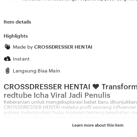
Item details
Highlights
Made by
CROSSDRESSER HENTAI
Instant
Langsung Bisa Main
CROSSDRESSER HENTAI ❤️ Transforma
redtube Icha Viral Jadi Penulis
Keberanian untuk mengeksplorasi bakat baru ditunjukkan 
CROSSDRESSER HENTAI melalui profil seorang influencer 
sukses meluncurkan buku motivasi tentang kesehatan me
Icha viral ini dikenal karena gaya bahasanya yang sanga
dengan permasalahan emosional yang sering dihadapi ole
Learn more about this item
2026. Melalui sistem ❤️ yang kami kembangkan, platform
bagaimana pengaruh digital yang positif dapat dikelola 