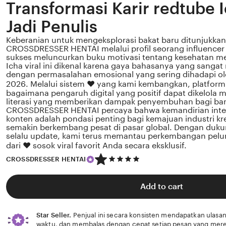
Transformasi Karir redtube I
Jadi Penulis
Keberanian untuk mengeksplorasi bakat baru ditunjukkan 
CROSSDRESSER HENTAI melalui profil seorang influencer 
sukses meluncurkan buku motivasi tentang kesehatan me
Icha viral ini dikenal karena gaya bahasanya yang sanga
dengan permasalahan emosional yang sering dihadapi ole
2026. Melalui sistem ❤️ yang kami kembangkan, platform
bagaimana pengaruh digital yang positif dapat dikelola 
literasi yang memberikan dampak penyembuhan bagi b
CROSSDRESSER HENTAI percaya bahwa kemandirian intele
konten adalah pondasi penting bagi kemajuan industri kre
semakin berkembang pesat di pasar global. Dengan duk
selalu update, kami terus memantau perkembangan pelun
dari ❤️ sosok viral favorit Anda secara eksklusif.
5
CROSSDRESSER HENTAI
out
of
5
Add to cart
stars
Star Seller.
Penjual ini secara konsisten mendapatkan ulasan
waktu, dan membalas dengan cepat setiap pesan yang mere