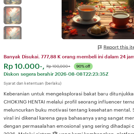
Report this 
Banyak Disukai. 777,88 K orang membeli ini dalam 24 jam
Harga:
Rp 10.000-,
Normal:
Rp 100,000+
90% off
Diskon segera berahir
2026-08-08T22:23:35Z
Syarat dan ketentuan (berlaku)
Keberanian untuk mengeksplorasi bakat baru ditunjukka
CHOKING HENTAI melalui profil seorang influencer tern
meluncurkan buku motivasi tentang kesehatan mental. S
viral ini dikenal karena gaya bahasanya yang sangat m
dengan permasalahan emosional yang sering dihadapi ol