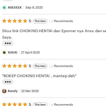
L
i
ASESEEK
Sep 9, 2025
s
5
t
5
Recommends
This item
out
i
of
Situs link CHOKING HENTAI dan Eporner nya Xnxx dan se
5
n
stars
Saya.
g
r
L
e
i
XIXIXI
27 April 2025
v
s
i
5
t
5
Recommends
This item
out
e
i
of
"BOKEP CHOKING HENTAI , mantap dah"
5
w
n
stars
b
g
L
y
r
i
Rendy
22 Mei 2025
A
e
s
S
v
5
t
5
Recommends
This item