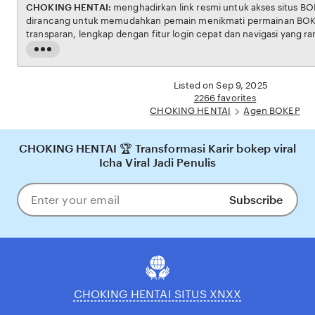
CHOKING HENTAI:
menghadirkan link resmi untuk akses situs BOKEP. Platform ini
dirancang untuk memudahkan pemain menikmati permainan BOKEP dengan aman dan
transparan, lengkap dengan fitur login cepat dan navigasi yang ramah pengguna. Setiap
transaksi dijamin aman, sementara update hasil dan informasi permainan selalu tersedia
Read
secara real-time. Dengan CHOKING HENTAI, pengguna bisa merasakan pengalaman
the
bermain Eporner yang nyaman, adil, dan terpercaya, menjadikannya pilihan utama bagi
full
Listed on Sep 9, 2025
pecinta BOKEP online di Indonesia.
description
2266 favorites
CHOKING HENTAI
Agen BOKEP
CHOKING HENTAI 🏆 Transformasi Karir bokep viral
Icha Viral Jadi Penulis
Subscribe
Enter
your
email
CHOKING HENTAI SITUS XNXX