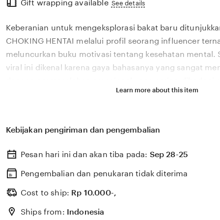
Gift wrapping available
the
See details
full
Keberanian untuk mengeksplorasi bakat baru ditunjukka
description
CHOKING HENTAI melalui profil seorang influencer tern
meluncurkan buku motivasi tentang kesehatan mental. S
viral ini dikenal karena gaya bahasanya yang sangat m
dengan permasalahan emosional yang sering dihadapi ol
Learn more about this item
2026. Melalui sistem 🏆 yang kami kembangkan, platfor
bagaimana pengaruh digital yang positif dapat dikelola
literasi yang memberikan dampak penyembuhan bagi 
Kebijakan pengiriman dan pengembalian
CHOKING HENTAI percaya bahwa kemandirian intelektual
adalah pondasi penting bagi kemajuan industri kreatif 
Pesan hari ini dan akan tiba pada:
Sep 28-25
berkembang pesat di pasar global. Dengan dukungan bok
update, kami terus memantau perkembangan peluncuran 
Pengembalian dan penukaran tidak diterima
sosok viral favorit Anda secara eksklusif.
Cost to ship:
Rp
10.000-,
Ships from:
Indonesia