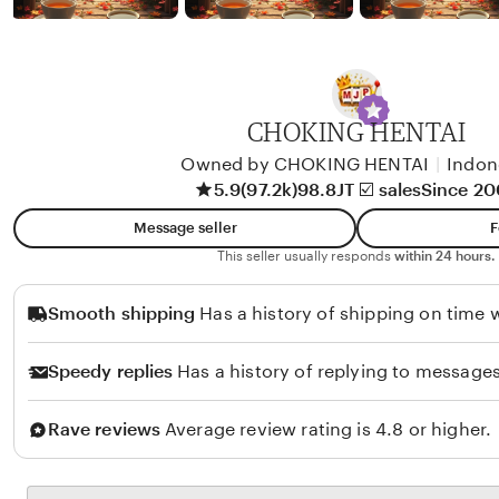
b
y
A
l
i
CHOKING HENTAI
k
Owned by CHOKING HENTAI
|
Indon
o
5.9
(97.2k)
98.8JT ☑️ sales
Since 2
l
Message seller
F
o
This seller usually responds
within 24 hours.
Smooth shipping
Has a history of shipping on time w
Speedy replies
Has a history of replying to messages
Rave reviews
Average review rating is 4.8 or higher.