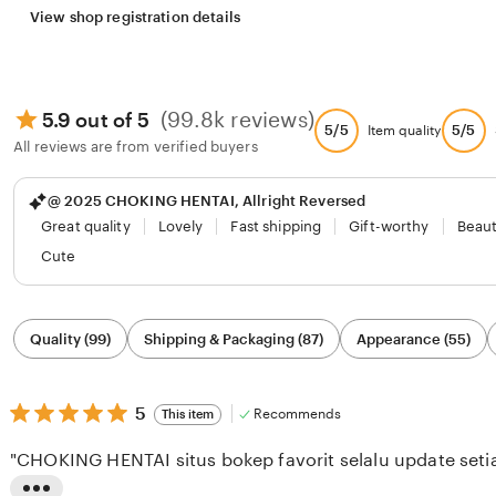
View shop registration details
(99.8k reviews)
5.9 out of 5
5/5
5/5
Item quality
All reviews are from verified buyers
@ 2025 CHOKING HENTAI, Allright Reversed
Great quality
Lovely
Fast shipping
Gift-worthy
Beaut
Cute
Filter
Quality (99)
Shipping & Packaging (87)
Appearance (55)
by
category
5
5
Recommends
This item
out
of
"CHOKING HENTAI situs bokep favorit selalu update setia
5
stars