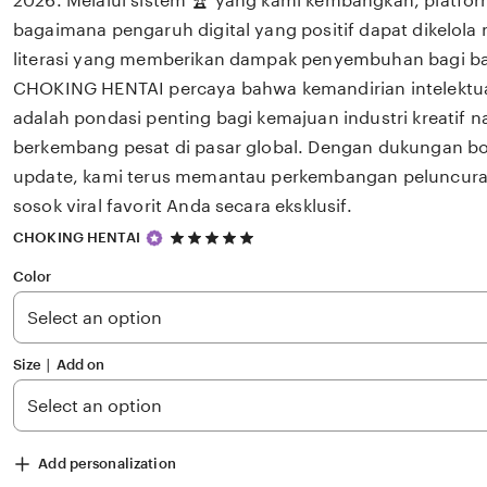
2026. Melalui sistem 🏆 yang kami kembangkan, platfor
bagaimana pengaruh digital yang positif dapat dikelola
literasi yang memberikan dampak penyembuhan bagi 
CHOKING HENTAI percaya bahwa kemandirian intelektual
adalah pondasi penting bagi kemajuan industri kreatif 
berkembang pesat di pasar global. Dengan dukungan bok
update, kami terus memantau perkembangan peluncuran 
sosok viral favorit Anda secara eksklusif.
5
CHOKING HENTAI
out
of
Color
5
stars
Size ∣ Add on
Add personalization