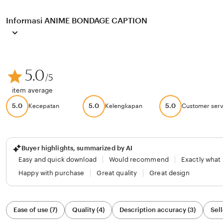
Informasi ANIME BONDAGE CAPTION
5.0
/5
item average
5.0
5.0
5.0
Kecepatan
Kelengkapan
Customer serv
Buyer highlights, summarized by AI
Easy and quick download
Would recommend
Exactly what
Happy with purchase
Great quality
Great design
Filter
Ease of use (7)
Quality (4)
Description accuracy (3)
Sell
by
category