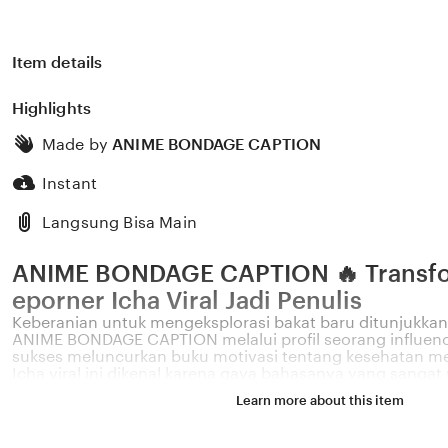
Item details
Highlights
Made by
ANIME BONDAGE CAPTION
Instant
Langsung Bisa Main
ANIME BONDAGE CAPTION 🔥 Transfor
eporner Icha Viral Jadi Penulis
Keberanian untuk mengeksplorasi bakat baru ditunjukkan 
ANIME BONDAGE CAPTION melalui profil seorang influenc
sukses meluncurkan buku motivasi tentang kesehatan me
Icha viral ini dikenal karena gaya bahasanya yang sanga
dengan permasalahan emosional yang sering dihadapi ole
Learn more about this item
2026. Melalui sistem 🔥 yang kami kembangkan, platform
bagaimana pengaruh digital yang positif dapat dikelola 
literasi yang memberikan dampak penyembuhan bagi b