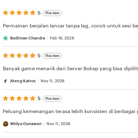
5
5
This item
out
of
Permainan berjalan lancar tanpa lag, cocok untuk sesi b
5
stars
Budiman Chandra
Feb 16, 2026
5
5
This item
out
of
Banyak game menarik dari Server Bokep yang bisa dipilih 
5
stars
Ateng Katros
Nov 11, 2026
5
5
This item
out
of
Peluang kemenangan terasa lebih konsisten di berbagai
5
stars
Widya Gunawan
Nov 11, 2026