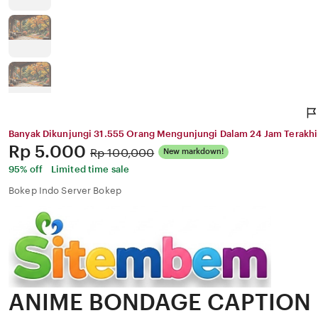
Banyak Dikunjungi 31.555 Orang Mengunjungi Dalam 24 Jam Terakhi
Price:
Rp 5.000
Original
Rp 100,000
New markdown!
Price:
95% off
Limited time sale
Bokep Indo Server Bokep
ANIME BONDAGE CAPTION 