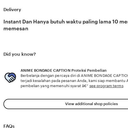
ANIME BONDAGE CAPTION percaya bahwa kemandirian inte
konten adalah pondasi penting bagi kemajuan industri kre
Delivery
semakin berkembang pesat di pasar global. Dengan duk
selalu update, kami terus memantau perkembangan pelun
Instant Dan Hanya butuh waktu paling lama 10 men
dari 🔥 sosok viral favorit Anda secara eksklusif.
memesan
Did you know?
ANIME BONDAGE CAPTION Proteksi Pembelian
Berbelanja dengan percaya diri di ANIME BONDAGE CAPTIO
terjadi kesalahan pada pesanan Anda, kami siap membantu
pembelian yang memenuhi syarat â€”
see program terms
View additional shop policies
FAQs