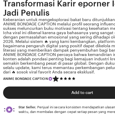
Transformasi Karir eporner I
Jadi Penulis
Keberanian untuk mengeksplorasi bakat baru ditunjukkan 
ANIME BONDAGE CAPTION melalui profil seorang influenc
sukses meluncurkan buku motivasi tentang kesehatan me
Icha viral ini dikenal karena gaya bahasanya yang sanga
dengan permasalahan emosional yang sering dihadapi ole
2026. Melalui sistem 🔥 yang kami kembangkan, platform
bagaimana pengaruh digital yang positif dapat dikelola 
literasi yang memberikan dampak penyembuhan bagi b
ANIME BONDAGE CAPTION percaya bahwa kemandirian inte
konten adalah pondasi penting bagi kemajuan industri kre
semakin berkembang pesat di pasar global. Dengan duk
selalu update, kami terus memantau perkembangan pelun
dari 🔥 sosok viral favorit Anda secara eksklusif.
5
ANIME BONDAGE CAPTION
out
of
5
Add to cart
stars
Star Seller.
Penjual ini secara konsisten mendapatkan ulasan
waktu, dan membalas dengan cepat setiap pesan yang mere