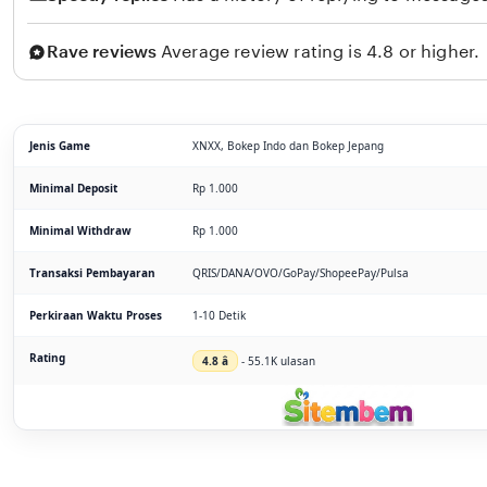
Rave reviews
Average review rating is 4.8 or higher.
Jenis Game
XNXX, Bokep Indo dan Bokep Jepang
Minimal Deposit
Rp 1.000
Minimal Withdraw
Rp 1.000
Transaksi Pembayaran
QRIS/DANA/OVO/GoPay/ShopeePay/Pulsa
Perkiraan Waktu Proses
1-10 Detik
Rating
4.8 â­
- 55.1K ulasan