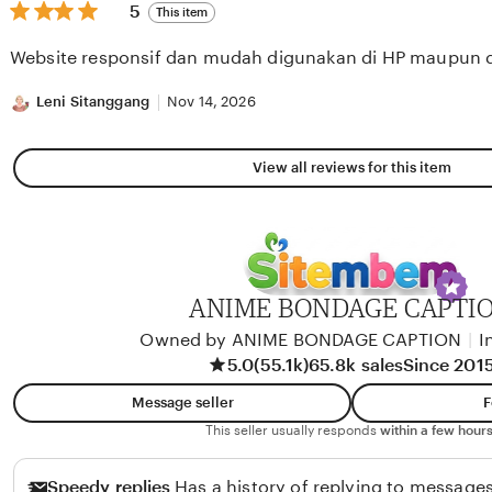
5
5
This item
out
of
Website responsif dan mudah digunakan di HP maupun 
5
stars
Leni Sitanggang
Nov 14, 2026
View all reviews for this item
ANIME BONDAGE CAPTI
Owned by ANIME BONDAGE CAPTION
|
I
5.0
(55.1k)
65.8k sales
Since 201
Message seller
F
This seller usually responds
within a few hours
Speedy replies
Has a history of replying to messages