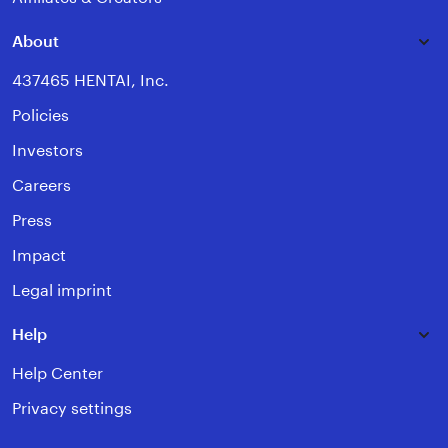
About
437465 HENTAI, Inc.
Policies
Investors
Careers
Press
Impact
Legal imprint
Help
Help Center
Privacy settings