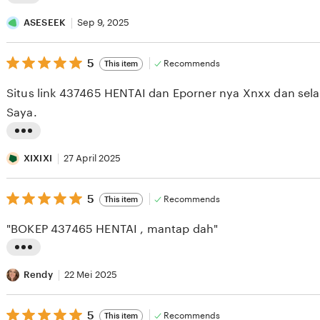
L
i
ASESEEK
Sep 9, 2025
s
5
t
5
Recommends
This item
out
i
of
Situs link 437465 HENTAI dan Eporner nya Xnxx dan sela
5
n
stars
Saya.
g
r
L
e
i
XIXIXI
27 April 2025
v
s
i
5
t
5
Recommends
This item
out
e
i
of
"BOKEP 437465 HENTAI , mantap dah"
5
w
n
stars
b
g
L
y
r
i
Rendy
22 Mei 2025
A
e
s
S
v
5
t
5
Recommends
This item