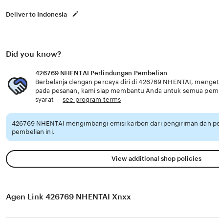
Deliver to Indonesia
Did you know?
426769 NHENTAI Perlindungan Pembelian
Berbelanja dengan percaya diri di 426769 NHENTAI, mengetah
pada pesanan, kami siap membantu Anda untuk semua pem
syarat —
see program terms
426769 NHENTAI mengimbangi emisi karbon dari pengiriman dan 
pembelian ini.
View additional shop policies
Agen Link 426769 NHENTAI Xnxx