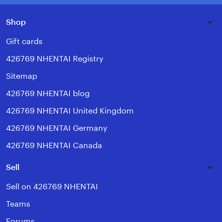
Shop
Gift cards
426769 NHENTAI Registry
Sitemap
426769 NHENTAI blog
426769 NHENTAI United Kingdom
426769 NHENTAI Germany
426769 NHENTAI Canada
Sell
Sell on 426769 NHENTAI
Teams
Forums