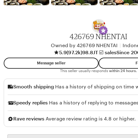
b
y
A
l
i
426769 NHENTAI
k
Owned by 426769 NHENTAI
|
Indon
o
5.9
(97.2k)
98.8JT ☑️ sales
Since 2
l
Message seller
F
o
This seller usually responds
within 24 hours.
Smooth shipping
Has a history of shipping on time w
Speedy replies
Has a history of replying to messages
Rave reviews
Average review rating is 4.8 or higher.