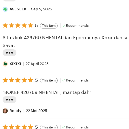
L
i
ASESEEK
Sep 9, 2025
s
5
t
5
Recommends
This item
out
i
of
Situs link 426769 NHENTAI dan Eporner nya Xnxx dan sel
5
n
stars
Saya.
g
r
L
e
i
XIXIXI
27 April 2025
v
s
i
5
t
5
Recommends
This item
out
e
i
of
"BOKEP 426769 NHENTAI , mantap dah"
5
w
n
stars
b
g
L
y
r
i
Rendy
22 Mei 2025
A
e
s
S
v
5
t
5
Recommends
This item