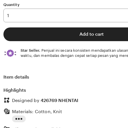
Quantity
Add to cart
Star Seller.
Penjual ini secara konsisten mendapatkan ulasan
waktu, dan membalas dengan cepat setiap pesan yang mere
Item details
Highlights
Designed by
426769 NHENTAI
Materials: Cotton, Knit
Read