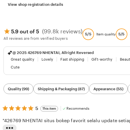
View shop registration details
(99.8k reviews)
5.9 out of 5
5/5
5/5
Item quality
All reviews are from verified buyers
@ 2025 426769 NHENTAI, Allright Reversed
Great quality
Lovely
Fast shipping
Gift-worthy
Beaut
Cute
Filter
Quality (99)
Shipping & Packaging (87)
Appearance (55)
by
category
5
5
Recommends
This item
out
of
"426769 NHENTAI situs bokep favorit selalu update setiap
5
stars