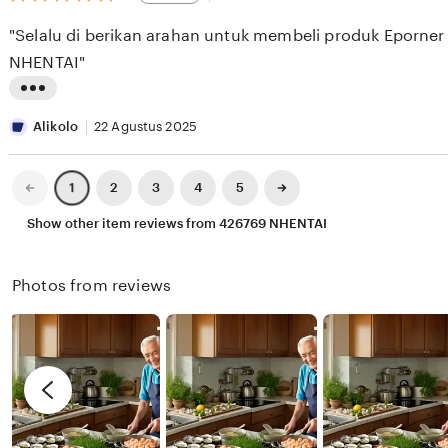
out
E
i
i
of
"Selalu di berikan arahan untuk membeli produk Eporner
5
S
e
n
stars
NHENTAI"
E
w
g
E
b
r
L
K
y
e
i
Alikolo
22 Agustus 2025
X
v
s
I
i
t
Previous
Next
2
3
4
5
1
page
page
X
e
i
Show other item reviews from 426769 NHENTAI
I
w
n
X
b
g
Photos from reviews
I
y
r
R
e
e
v
n
i
d
e
y
w