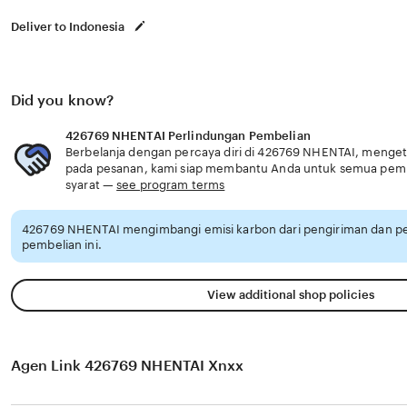
Deliver to Indonesia
Did you know?
426769 NHENTAI Perlindungan Pembelian
Berbelanja dengan percaya diri di 426769 NHENTAI, mengetah
pada pesanan, kami siap membantu Anda untuk semua pem
syarat —
see program terms
426769 NHENTAI mengimbangi emisi karbon dari pengiriman dan 
pembelian ini.
View additional shop policies
Agen Link 426769 NHENTAI Xnxx