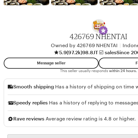
b
y
A
l
i
426769 NHENTAI
k
Owned by 426769 NHENTAI
|
Indon
o
5.9
(97.2k)
98.8JT ☑️ sales
Since 2
l
Message seller
F
o
This seller usually responds
within 24 hours.
Smooth shipping
Has a history of shipping on time w
Speedy replies
Has a history of replying to messages
Rave reviews
Average review rating is 4.8 or higher.