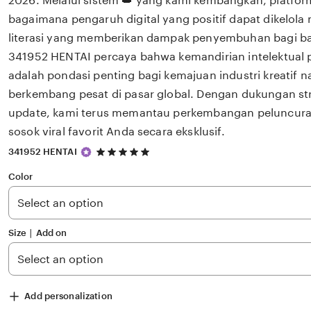
2026. Melalui sistem 👑 yang kami kembangkan, platfor
bagaimana pengaruh digital yang positif dapat dikelola
literasi yang memberikan dampak penyembuhan bagi 
341952 HENTAI percaya bahwa kemandirian intelektual p
adalah pondasi penting bagi kemajuan industri kreatif 
berkembang pesat di pasar global. Dengan dukungan str
update, kami terus memantau perkembangan peluncuran 
sosok viral favorit Anda secara eksklusif.
5
341952 HENTAI
out
of
Color
5
stars
Size ∣ Add on
Add personalization