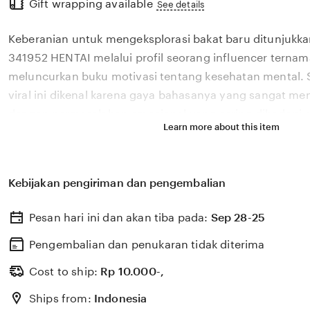
Gift wrapping available
the
See details
full
Keberanian untuk mengeksplorasi bakat baru ditunjukka
description
341952 HENTAI melalui profil seorang influencer ternam
meluncurkan buku motivasi tentang kesehatan mental. S
viral ini dikenal karena gaya bahasanya yang sangat m
dengan permasalahan emosional yang sering dihadapi ol
Learn more about this item
2026. Melalui sistem 👑 yang kami kembangkan, platfor
bagaimana pengaruh digital yang positif dapat dikelola
literasi yang memberikan dampak penyembuhan bagi 
Kebijakan pengiriman dan pengembalian
341952 HENTAI percaya bahwa kemandirian intelektual p
adalah pondasi penting bagi kemajuan industri kreatif 
Pesan hari ini dan akan tiba pada:
Sep 28-25
berkembang pesat di pasar global. Dengan dukungan str
update, kami terus memantau perkembangan peluncuran 
Pengembalian dan penukaran tidak diterima
sosok viral favorit Anda secara eksklusif.
Cost to ship:
Rp
10.000-,
Ships from:
Indonesia