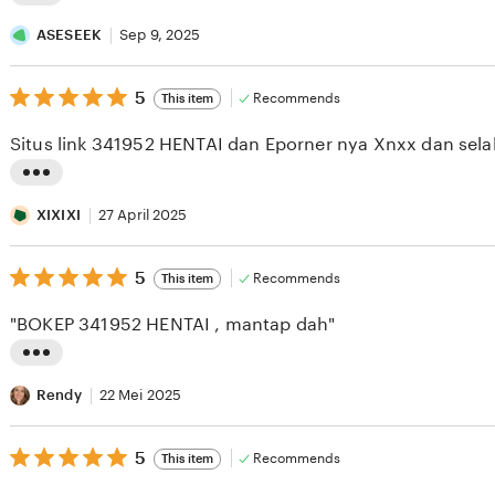
L
i
ASESEEK
Sep 9, 2025
s
5
t
5
Recommends
This item
out
i
of
Situs link 341952 HENTAI dan Eporner nya Xnxx dan selal
5
n
stars
g
L
r
i
XIXIXI
27 April 2025
e
s
v
5
t
5
Recommends
This item
out
i
i
of
"BOKEP 341952 HENTAI , mantap dah"
5
e
n
stars
w
g
L
b
r
i
Rendy
22 Mei 2025
y
e
s
A
v
5
t
5
Recommends
This item
out
S
i
i
of