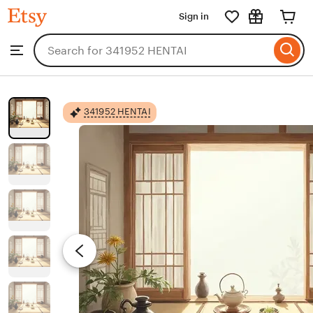
341952
Sign in
Skip
HENTAI
to
Search
Browse
ontent
for
items
or
shops
341952 HENTAI