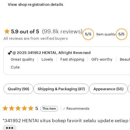
View shop registration details
(99.8k reviews)
5.9 out of 5
5/5
5/5
Item quality
All reviews are from verified buyers
@ 2025 341952 HENTAI, Allright Reversed
Great quality
Lovely
Fast shipping
Gift-worthy
Beaut
Cute
Filter
Quality (99)
Shipping & Packaging (87)
Appearance (55)
by
category
5
5
Recommends
This item
out
of
"341952 HENTAI situs bokep favorit selalu update setiap h
5
stars