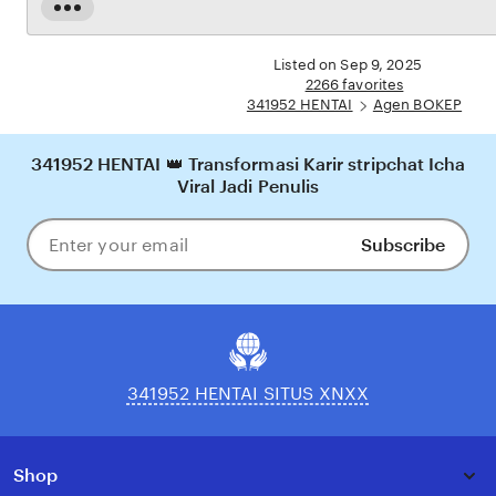
dijamin aman, sementara update hasil dan informasi permainan selalu tersedia secara real-
Read
time. Dengan 341952 HENTAI, pengguna bisa merasakan pengalaman bermain Eporner
the
yang nyaman, adil, dan terpercaya, menjadikannya pilihan utama bagi pecinta BOKEP
full
Listed on Sep 9, 2025
online di Indonesia.
description
2266 favorites
341952 HENTAI
Agen BOKEP
341952 HENTAI 👑 Transformasi Karir stripchat Icha
Viral Jadi Penulis
Subscribe
Enter
your
email
341952 HENTAI SITUS XNXX
Shop