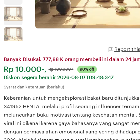
Report thi
Banyak Disukai. 777,88 K orang membeli ini dalam 24 jam
Harga:
Rp 10.000-,
Normal:
Rp 100,000+
90% off
Diskon segera berahir
2026-08-07T09:48:34Z
Syarat dan ketentuan (berlaku)
Keberanian untuk mengeksplorasi bakat baru ditunjukka
341952 HENTAI melalui profil seorang influencer ternam
meluncurkan buku motivasi tentang kesehatan mental. S
viral ini dikenal karena gaya bahasanya yang sangat m
dengan permasalahan emosional yang sering dihadapi ol