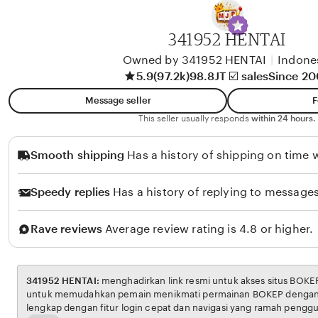
y
A
341952 HENTAI
l
i
Owned by 341952 HENTAI
|
Indone
5.9
(97.2k)
98.8JT ☑️ sales
Since 2
k
o
Message seller
F
l
This seller usually responds
within 24 hours.
o
Smooth shipping
Has a history of shipping on time w
Speedy replies
Has a history of replying to messages
Rave reviews
Average review rating is 4.8 or higher.
341952 HENTAI:
menghadirkan link resmi untuk akses situs BOKEP. Platform ini dirancang
untuk memudahkan pemain menikmati permainan BOKEP dengan aman dan transparan,
lengkap dengan fitur login cepat dan navigasi yang ramah pengguna. Setiap transaksi